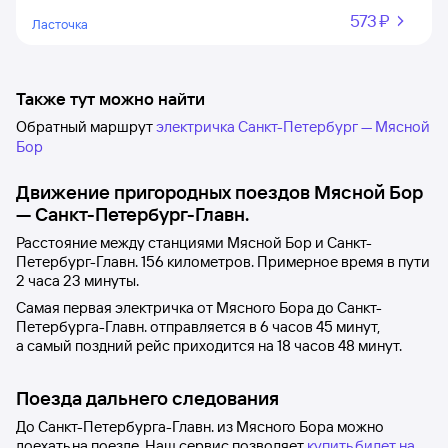
573 ⁠₽
Ласточка
Также тут можно найти
Обратный маршрут
электричка Санкт-Петербург — Мясной
Бор
Движение пригородных поездов
Мясной Бор
—
Санкт-Петербург-Главн.
Расстояние между станциями
Мясной Бор
и
Санкт-
Петербург-Главн.
156 километров. Примерное время в пути
2
часа 23
минуты.
Самая первая электричка от
Мясного Бора
до
Санкт-
Петербурга-Главн.
отправляется в 6
часов 45
минут,
а самый поздний рейс приходится на 18
часов 48
минут.
Поезда дальнего следования
До Санкт-Петербурга-Главн. из Мясного Бора можно
доехать на поезде. Наш сервис позволяет
купить билет на