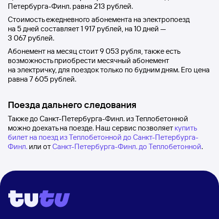
Петербурга-Финл.
равна
213 рублей
.
Стоимость ежедневного абонемента на электропоезд
на 5 дней составляет
1
917 рублей
, на 10 дней —
3
067 рублей
.
Абонемент на месяц стоит
9
053 рубля
, также есть
возможность приобрести месячный абонемент
на электричку, для поездок только по будним дням. Его цена
равна
7
605 рублей
.
Поезда дальнего следования
Также до Санкт-Петербурга-Финл. из Теплобетонной
можно доехать на поезде. Наш сервис позволяет
купить
билет на поезд из Теплобетонной до Санкт-Петербурга-
Финл.
или от
Санкт-Петербурга-Финл. до Теплобетонной
.