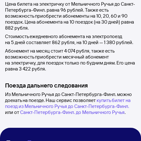
Цена билета на электричку от
Мельничного Ручья
до
Санкт-
Петербурга-Финл.
равна
96 рублей
. Также есть
возможность приобрести абонементы на 10, 20, 60 и 90
поездок. Цена абонемента на 10 поездок (на 30 дней) равна
882 рубля
.
Стоимость ежедневного абонемента на электропоезд
на 5 дней составляет
862 рубля
, на 10 дней —
1
380 рублей
.
Абонемент на месяц стоит
4
074 рубля
, также есть
возможность приобрести месячный абонемент
на электричку, для поездок только по будним дням. Его цена
равна
3
422 рубля
.
Поезда дальнего следования
Из Мельничного Ручья до Санкт-Петербурга-Финл. можно
доехать на поезде. Наш сервис позволяет
купить билет на
поезд из Мельничного Ручья до Санкт-Петербурга-Финл.
или от
Санкт-Петербурга-Финл. до Мельничного Ручья
.