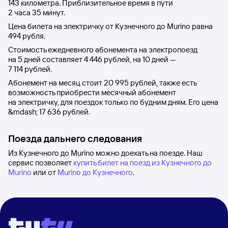
143 километра. Приблизительное время в пути
2
часа 35
минут.
Цена билета на электричку от
Кузнечного
до
Murino
равна
494 рубля
.
Стоимость ежедневного абонемента на электропоезд
на 5 дней составляет
4
446 рублей
, на 10 дней —
7
114 рублей
.
Абонемент на месяц стоит
20
995 рублей
, также есть
возможность приобрести месячный абонемент
на электричку, для поездок только по будним дням. Его цена
&mdash;
17
636 рублей
.
Поезда дальнего следования
Из Кузнечного до Murino можно доехать на поезде. Наш
сервис позволяет
купить билет на поезд из Кузнечного до
Murino
или от
Murino до Кузнечного
.