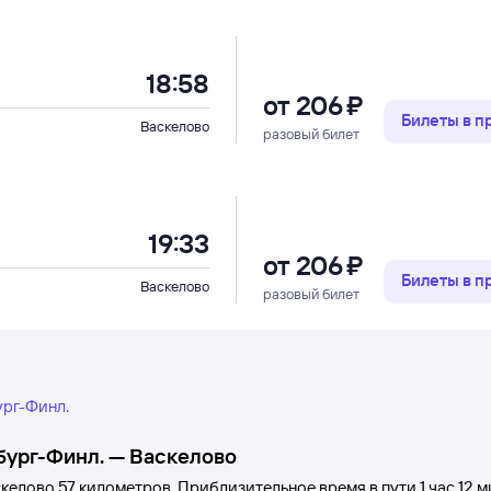
18:58
от
206 ⁠₽
Билеты в 
Васкелово
разовый билет
19:33
от
206 ⁠₽
Билеты в 
Васкелово
разовый билет
ург-Финл.
бург-Финл.
—
Васкелово
келово
57 километров. Приблизительное время в пути 1
час 12
м