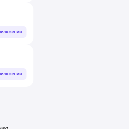
приложении
приложении
инут.