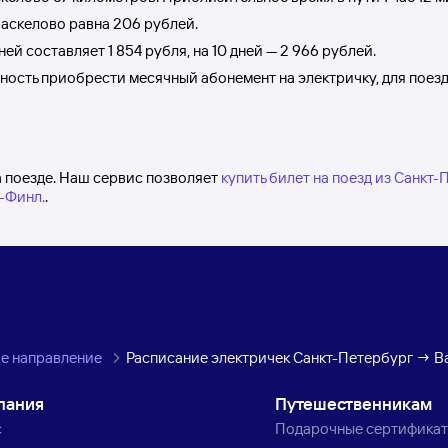
аскелово
равна
206 рублей
.
дней составляет
1
854 рубля
, на 10 дней —
2
966 рублей
.
жность приобрести месячный абонемент на электричку, для поез
а поезде. Наш сервис позволяет
купить билет на поезд из Санкт-
-Финл.
.
е направление
Расписание электричек Санкт-Петербург → В
пания
Путешественникам
с
Подарочные сертифика