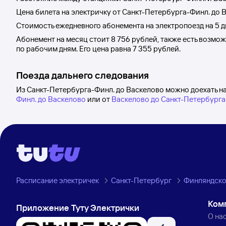
Цена билета на электричку от
Санкт-Петербурга-Финл.
до
В
Стоимость ежедневного абонемента на электропоезд на 5 
Абонемент на месяц стоит
8
756 рублей
, также есть возмо
по рабочим дням. Его цена равна
7
355 рублей
.
Поезда дальнего следования
Из Санкт-Петербурга-Финл. до Васкелово можно доехать н
Финл. до Васкелово
или от
Васкелово до Санкт-Петербурга
Расписание электричек
Санкт-Петербург
Финляндско
Ком
Приложение Туту Электрички
О на