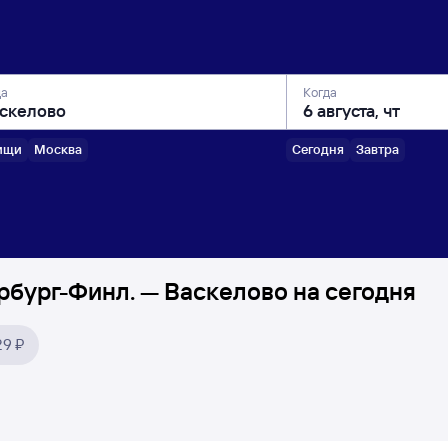
да
Когда
ищи
Москва
Сегодня
Завтра
бург-Финл. — Васкелово на сегодня
29 ₽