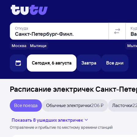
Откуда
Ку
Москва
Мытищи
Мыт
Сегодня, 6 августа
Завтра
Все дни
Расписание электричек Санкт-Петер
Все поезда
Обычные электрички
206 ₽
Ласточки
2
Показать 8 ушедших электричек
Отправление и прибытие по местному времени станций