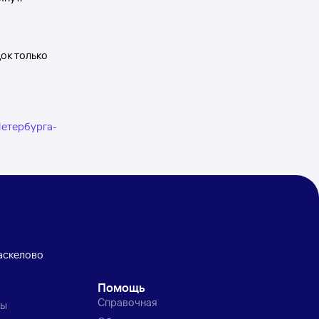
док только
Петербурга-
аскелово
Помощь
Справочная
ты