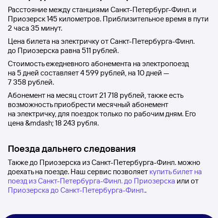
Расстояние между станциями
Санкт-Петербург-Финл.
и
Приозерск
145 километров. Приблизительное время в пути
2
часа 35
минут.
Цена билета на электричку от
Санкт-Петербурга-Финл.
до
Приозерска
равна
511 рублей
.
Стоимость ежедневного абонемента на электропоезд
на 5 дней составляет
4
599 рублей
, на 10 дней —
7
358 рублей
.
Абонемент на месяц стоит
21
718 рублей
, также есть
возможность приобрести месячный абонемент
на электричку, для поездок только по рабочим дням. Его
цена &mdash;
18
243 рубля
.
Поезда дальнего следования
Также до Приозерска из Санкт-Петербурга-Финл. можно
доехать на поезде. Наш сервис позволяет
купить билет на
поезд из Санкт-Петербурга-Финл. до Приозерска
или от
Приозерска до Санкт-Петербурга-Финл.
.