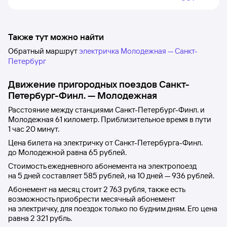
Также тут можно найти
Обратный маршрут
электричка Молодежная — Санкт-
Петербург
Движение пригородных поездов
Санкт-
Петербург-Финл.
—
Молодежная
Расстояние между станциями
Санкт-Петербург-Финл.
и
Молодежная
61 километр. Приблизительное время в пути
1
час 20
минут.
Цена билета на электричку от
Санкт-Петербурга-Финл.
до
Молодежной
равна
65 рублей
.
Стоимость ежедневного абонемента на электропоезд
на 5 дней составляет
585 рублей
, на 10 дней —
936 рублей
.
Абонемент на месяц стоит
2
763 рубля
, также есть
возможность приобрести месячный абонемент
на электричку, для поездок только по будним дням. Его цена
равна
2
321 рубль
.