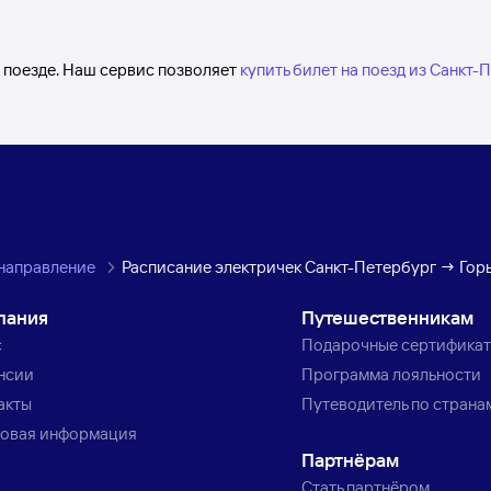
а поезде. Наш сервис позволяет
купить билет на поезд из Санкт-
направление
Расписание электричек Санкт-Петербург → Гор
пания
Путешественникам
с
Подарочные сертифика
нсии
Программа лояльности
акты
Путеводитель по страна
овая информация
Партнёрам
Стать партнёром