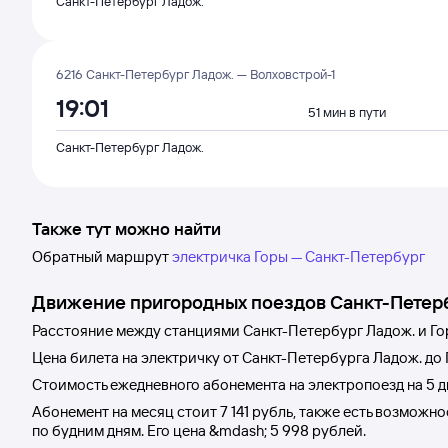
Санкт-Петербург Ладож.
6216 Санкт-Петербург Ладож. — Волховстрой-1
19:01
51 мин в пути
Санкт-Петербург Ладож.
Также тут можно найти
Обратный маршрут
электричка Горы — Санкт-Петербург
Движение пригородных поездов
Санкт-Петер
Расстояние между станциями
Санкт-Петербург Ладож.
и
Го
Цена билета на электричку от
Санкт-Петербурга Ладож.
до
Стоимость ежедневного абонемента на электропоезд на 5 
Абонемент на месяц стоит
7
141 рубль
, также есть возможн
по будним дням. Его цена &mdash;
5
998 рублей
.