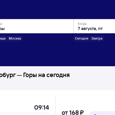
да
Когда
ищи
Москва
Сегодня
Завтра
бург — Горы на сегодня
09:14
от
168 ⁠₽