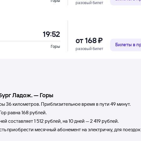
Горы
разовый билет
19:52
от
168 ⁠₽
Билеты в 
Горы
разовый билет
бург Ладож.
—
Горы
ры
36 километров. Приблизительное время в пути 49
минут.
Гор
равна
168 рублей
.
дней составляет
1
512 рублей
, на 10 дней —
2
419 рублей
.
ость приобрести месячный абонемент на электричку, для поездок