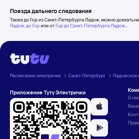
Поезда дальнего следования
Также до Гор из Санкт-Петербурга Ладож. можно доехать н
Ладож. до Гор
или от
Гор до Санкт-Петербурга Ладож.
.
Расписание электричек
Санкт-Петербург
Ладожское 
Ком
Приложение Туту Электрички
О на
Вака
Конт
Прав