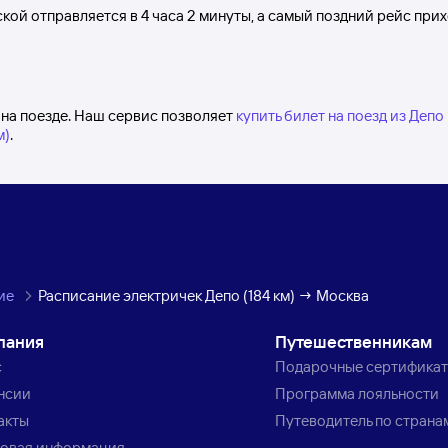
ской
отправляется в 4
часа 2
минуты, а самый поздний рейс при
 на поезде. Наш сервис позволяет
купить билет на поезд из Депо 
м)
.
ие
Расписание электричек Депо (184 км) → Москва
пания
Путешественникам
с
Подарочные сертифика
нсии
Программа лояльности
акты
Путеводитель по страна
овая информация