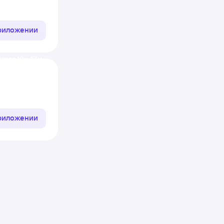
приложении
ерез 10 ч 47 м
приложении