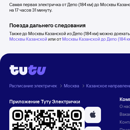
Самая первая электричка от
Депо (184 км)
до
Москвы Казан
на 17
часов 31
минуту.
Поезда дальнего следования
Также до Москвы Казанской из Депо (184 км) можно доехать
Москвы Казанской
или от
Москвы Казанской до Депо (184 к
Расписание электричек
Москва
Казанское направлен
Ком
Приложение Туту Электрички
О на
Вака
Конт
Прав