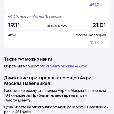
451 ⁠₽
6016 Узуново — Москва Павелецкая
19:11
21:01
1 ч 49 м в пути
Акри
Москва Павелецкая
451 ⁠₽
Также тут можно найти
Обратный маршрут
электричка Москва — Акри
Движение пригородных поездов
Акри
—
Москва Павелецкая
Расстояние между станциями
Акри
и
Москва Павелецкая
104 километра. Приблизительное время в пути
1
час 54
минуты.
Цена билета на электричку от
Акри
до
Москвы Павелецкой
равна
451 рубль
.