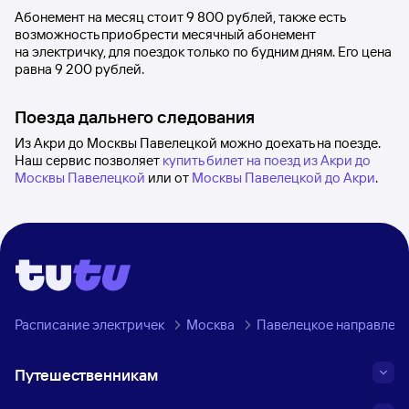
Абонемент на месяц стоит
9
800 рублей
, также есть
возможность приобрести месячный абонемент
на электричку, для поездок только по будним дням. Его цена
равна
9
200 рублей
.
Поезда дальнего следования
Из Акри до Москвы Павелецкой можно доехать на поезде.
Наш сервис позволяет
купить билет на поезд из Акри до
Москвы Павелецкой
или от
Москвы Павелецкой до Акри
.
Расписание электричек
Москва
Павелецкое направлен
Путешественникам