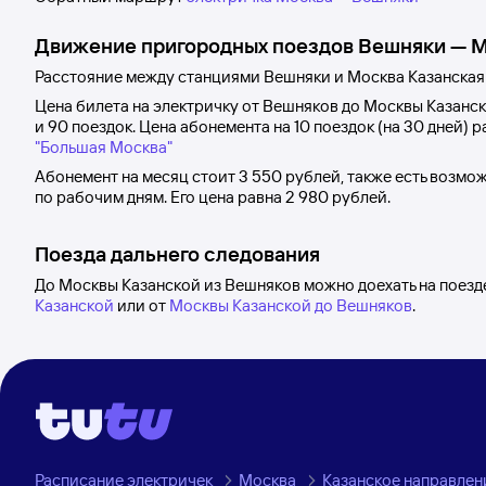
Движение пригородных поездов
Вешняки
—
М
Расстояние между станциями
Вешняки
и
Москва Казанская
Цена билета на электричку от
Вешняков
до
Москвы Казанс
и 90 поездок. Цена абонемента на 10 поездок (на 30 дней) 
"Большая Москва"
Абонемент на месяц стоит
3
550 рублей
, также есть возмо
по рабочим дням. Его цена равна
2
980 рублей
.
Поезда дальнего следования
До Москвы Казанской из Вешняков можно доехать на поезд
Казанской
или от
Москвы Казанской до Вешняков
.
Расписание электричек
Москва
Казанское направлен