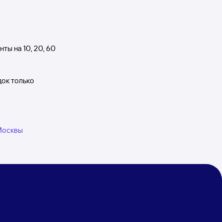
ты на 10, 20, 60
док только
 Москвы