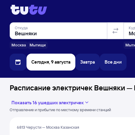
Откуда
Ку
Москва
Мытищи
Мыт
Сегодня, 9 августа
Завтра
Все дни
Расписание электричек Вешняки — 
Показать 16 ушедших электричек
Отправление и прибытие по местному времени станций
6813 Черусти — Москва Казанская