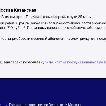
осква Казанская
13 километров. Приблизительное время в пути 25
минут.
кой
равна
71 рубль
. Также есть возможность приобрести абонемен
равна
710 рублей
. По данному направлению действует абонемент
жность приобрести месячный абонемент на электричку, для поез
е. Наш сервис позволяет
купить билет на поезд из Вешняков до
ие
Расписание электричек Вешняки → Москва