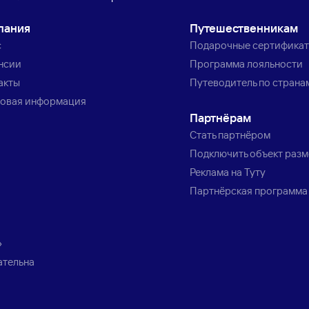
пания
Путешественникам
с
Подарочные сертифика
нсии
Программа лояльности
акты
Путеводитель по страна
овая информация
Партнёрам
Стать партнёром
Подключить объект раз
Реклама на Туту
Партнёрская программа
»
ательна