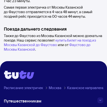
1
час 23
минуты.
Самая первая электричка от
Москвы Казанской
до
Фаустово
отправляется в 4
часа 48
минут, а самый
поздний рейс приходится на 00
часов 44
минуты.
Поезда дальнего следования
Также до Фаустово из Москвы Казанской можно доехать на
поезде. Наш сервис позволяет
купить билет на поезд из
Москвы Казанской до Фаустово
или от
Фаустово до
Москвы Казанской
.
Расписание электричек
Москва
Казанское направление
Путешественникам