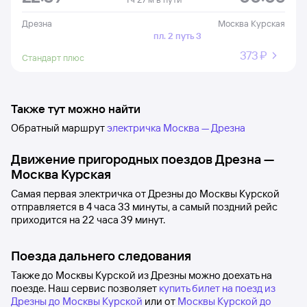
Дрезна
Москва Курская
пл. 2 путь 3
373 ⁠₽
Стандарт плюс
Также тут можно найти
Обратный маршрут
электричка Москва — Дрезна
Движение пригородных поездов
Дрезна
—
Москва Курская
Самая первая электричка от
Дрезны
до
Москвы Курской
отправляется в 4
часа 33
минуты, а самый поздний рейс
приходится на 22
часа 39
минут.
Поезда дальнего следования
Также до Москвы Курской из Дрезны можно доехать на
поезде. Наш сервис позволяет
купить билет на поезд из
Дрезны до Москвы Курской
или от
Москвы Курской до