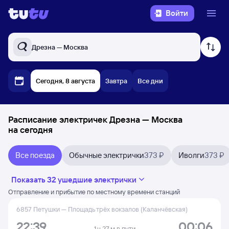
Войти
Дрезна — Москва
Сегодня, 8 августа
Завтра
Все дни
Расписание электричек Дрезна — Москва
на сегодня
Все поезда
Обычные электрички
373 ₽
Иволги
373 ₽
Показать 32 ушедшие электрички
Отправление и прибытие по местному времени станций
6857 Петушки — Площадь трёх вокзалов (Каланчёвская)
22:39
00:06
1 ч 27 м в пути