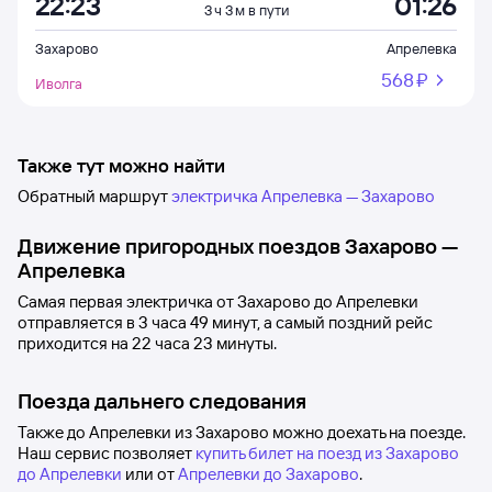
22:23
01:26
3 ч 3 м в пути
Захарово
Апрелевка
568 ⁠₽
Иволга
Также тут можно найти
Обратный маршрут
электричка Апрелевка — Захарово
Движение пригородных поездов
Захарово
—
Апрелевка
Самая первая электричка от
Захарово
до
Апрелевки
отправляется в 3
часа 49
минут, а самый поздний рейс
приходится на 22
часа 23
минуты.
Поезда дальнего следования
Также до Апрелевки из Захарово можно доехать на поезде.
Наш сервис позволяет
купить билет на поезд из Захарово
до Апрелевки
или от
Апрелевки до Захарово
.