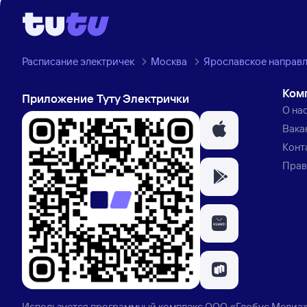
Расписание электричек
Москва
Ярославское направ
Ком
Приложение Туту Электрички
О на
Вака
Конт
Прав
Используется программный комплекс
ООО «Глобус Медиа