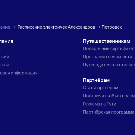
ление
Расписание электричек Александров → Петровск
пания
Путешественникам
с
Подарочные сертифика
нсии
Программа лояльности
акты
Путеводитель по страна
овая информация
Партнёрам
Стать партнёром
Подключить объект раз
Реклама на Туту
Партнёрская программа
»