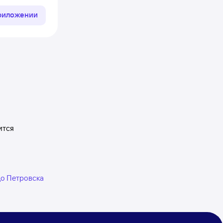
приложении
ится
 до Петровска