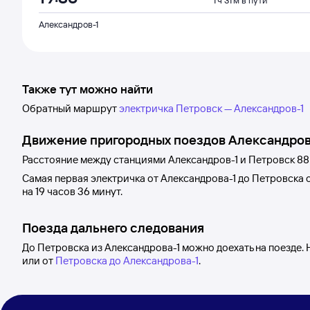
1 ч 31 м в пути
Александров-1
Также тут можно найти
Обратный маршрут
электричка Петровск — Александров-1
Движение пригородных поездов
Александров
Расстояние между станциями
Александров-1
и
Петровск
88
Самая первая электричка от
Александрова-1
до
Петровска
о
на 19
часов 36
минут.
Поезда дальнего следования
До Петровска из Александрова-1 можно доехать на поезде.
или от
Петровска до Александрова-1
.