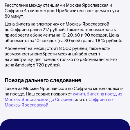
Расстояние между станциями
Москва Ярославская
и
Софрино
45 километров. Приблизительное время в пути
58
минут.
Цена билета на электричку от
Москвы Ярославской
до
Софрино
равна
217 рублей
. Также есть возможность
приобрести абонементы на 10, 20, 60 и 90 поездок. Цена
абонемента на 10 поездок (на 30 дней) равна
1
845 рублей
.
Абонемент на месяц стоит
8
000 рублей
, также есть
возможность приобрести месячный абонемент
на электричку, для поездок только по рабочим дням. Его
цена &mdash;
6
720 рублей
.
Поезда дальнего следования
Также из Москвы Ярославской до Софрино можно доехать
на поезде. Наш сервис позволяет
купить билет на поезд из
Москвы Ярославской до Софрино
или от
Софрино до
Москвы Ярославской
.