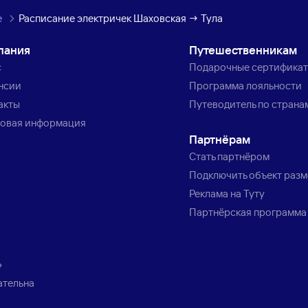
е
Расписание электричек Шаховская → Тула
пания
Путешественникам
с
Подарочные сертифика
нсии
Программа лояльности
акты
Путеводитель по страна
овая информация
Партнёрам
Стать партнёром
Подключить объект раз
Реклама на Туту
Партнёрская программа
»
ательна