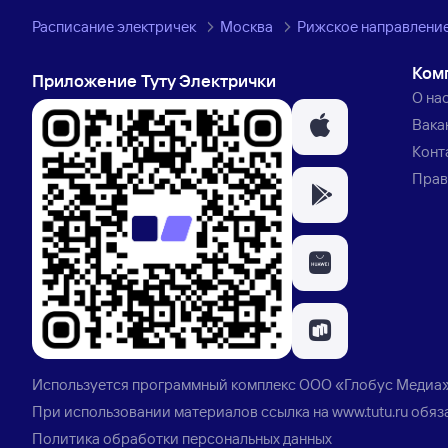
Расписание электричек
Москва
Рижское направлени
Ком
Приложение Туту Электрички
О на
Вака
Конт
Прав
Используется программный комплекс
ООО «Глобус Медиа
При использовании материалов ссылка на
www.tutu.ru
обяз
Политика обработки персональных данных