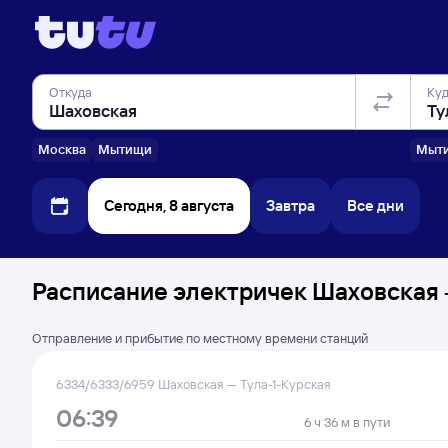
Откуда
Ку
Москва
Мытищи
Мыт
Сегодня, 8 августа
Завтра
Все дни
Расписание электричек Шаховская —
Отправление и прибытие по местному времени станций
6334/6333/6959 Шаховская — Тула-1-Курская
06:39
6 ч 36 м в пути