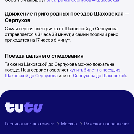
Движение пригородных поездов
Шаховская
—
Серпухов
Самая первая электричка от
Шаховской
до
Серпухова
отправляется в 3
часа 38
минут, а самый поздний рейс
приходится на 17
часов 6
минут.
Поезда дальнего следования
Также из Шаховской до Серпухова можно доехать на
поезде. Наш сервис позволяет
купить билет на поезд из
Шаховской до Серпухова
или от
Серпухова до Шаховской
.
Расписание электричек
Москва
Рижское направление