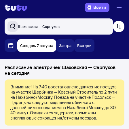
Войти
Шаховская — Серпухов
Сегодня, 7 августа
Завтра
Все дни
Расписание электричек Шаховская — Серпухов
на сегодня
Внимание! На 7:40 восстановлено движение поездов 
на участке Щербинка — Красный Строитель по 2 пути 
на Нахабино/Москву. Поезда на участке Подольск — 
Царицыно следуют медленнее обычного с 
дальнейшим опозданием на Нахабино/Москву до 30-
40 минут. Ожидаются задержки, возможны 
внеплановые сокращения/отмены поездов.