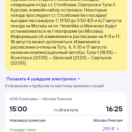
следующим от/до ст. Столбовая, Серпухов и Тула-1-
Курская, изменён набор остановок. Некоторые 
поезда проследуют ст. Столбовая без посадки/
высадки пассажиров. С 19:50 до 5:50 4/5 и 6/7 августа 
поезда на Москву на пл. Чепелёво и Ивачково будут 
останавливаться на 1 платформе (из Москвы). 
Информация об изменениях в расписании на 9-11 и 17-
18 августа может дополняться. Изменения в 
расписании учтены на Туту.  6, 9, 10 и 17 августа 
назначен компенсационный автобус Тула-1 (18:35) — 
Ясногорск (20:35) — Заокский (21:20) — Серпухов 
(22:00).
Показать 4 ушедшие электрички
Отправление и прибытие по местному времени станций
Через 3 ч 32 м
6518 Румянцево — Москва Рижская
15:00
16:25
1 ч 25 м в пути
Новоиерусалимская
Москва Рижская
295 ⁠₽
Стандарт плюс