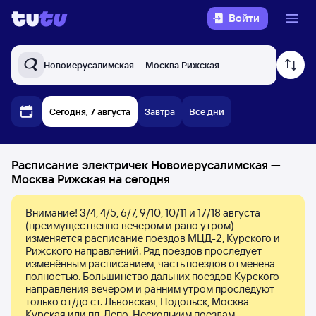
Войти
Новоиерусалимская — Москва Рижская
Сегодня, 7 августа
Завтра
Все дни
Расписание электричек Новоиерусалимская —
Москва Рижская на сегодня
Внимание! 3/4, 4/5, 6/7, 9/10, 10/11 и 17/18 августа 
(преимущественно вечером и рано утром) 
изменяется расписание поездов МЦД-2, Курского и 
Рижского направлений. Ряд поездов проследует 
изменённым расписанием, часть поездов отменена 
полностью. Большинство дальних поездов Курского 
направления вечером и ранним утром проследуют 
только от/до ст. Львовская, Подольск, Москва-
Курская или пл. Депо. Нескольким поездам, 