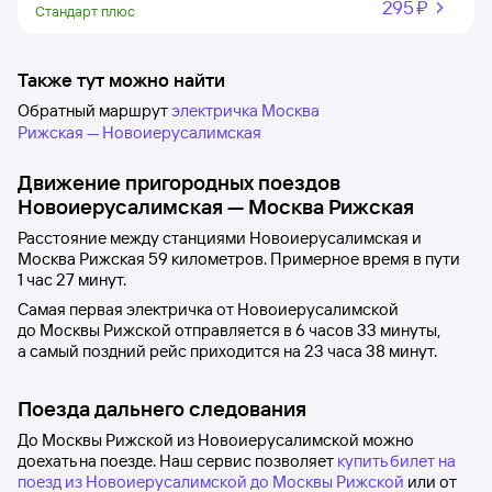
295 ⁠₽
Стандарт плюс
Также тут можно найти
Обратный маршрут
электричка Москва
Рижская — Новоиерусалимская
Движение пригородных поездов
Новоиерусалимская
—
Москва Рижская
Расстояние между станциями
Новоиерусалимская
и
Москва Рижская
59 километров. Примерное время в пути
1
час 27
минут.
Самая первая электричка от
Новоиерусалимской
до
Москвы Рижской
отправляется в 6
часов 33
минуты,
а самый поздний рейс приходится на 23
часа 38
минут.
Поезда дальнего следования
До Москвы Рижской из Новоиерусалимской можно
доехать на поезде. Наш сервис позволяет
купить билет на
поезд из Новоиерусалимской до Москвы Рижской
или от