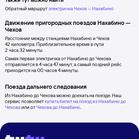
Обратный маршрут
электричка Чехов — Нахабино
Движение пригородных поездов
Нахабино
—
Чехов
Расстояние между станциями
Нахабино
и
Чехов
42 километра. Приблизительное время в пути
2
часа 32
минуты.
Самая первая электричка от
Нахабино
до
Чехова
отправляется в 4
часа 47
минут, а самый поздний рейс
приходится на 00
часов 4
минуты.
Поезда дальнего следования
Из Нахабино до Чехова можно доехать на поезде. Наш
сервис позволяет
купить билет на поезд из Нахабино до
Чехова
или от
Чехова до Нахабино
.