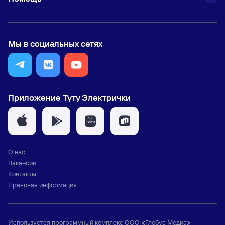
Мы в социальных сетях
Приложение Туту Электрички
О нас
Вакансии
Контакты
Правовая информация
Используется программный комплекс
ООО «Глобус Медиа»