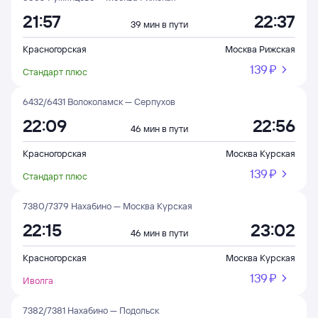
21:57
22:37
39 мин в пути
Красногорская
Москва Рижская
139 ⁠₽
Стандарт плюс
6432/6431 Волоколамск — Серпухов
22:09
22:56
46 мин в пути
Красногорская
Москва Курская
139 ⁠₽
Стандарт плюс
7380/7379 Нахабино — Москва Курская
22:15
23:02
46 мин в пути
Красногорская
Москва Курская
139 ⁠₽
Иволга
7382/7381 Нахабино — Подольск