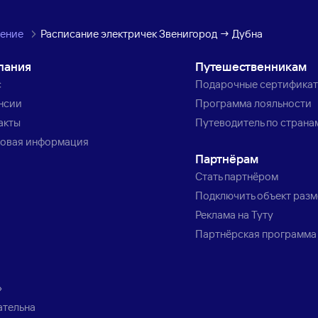
ление
Расписание электричек Звенигород → Дубна
пания
Путешественникам
с
Подарочные сертифика
нсии
Программа лояльности
акты
Путеводитель по страна
овая информация
Партнёрам
Стать партнёром
Подключить объект раз
Реклама на Туту
Партнёрская программа
»
ательна