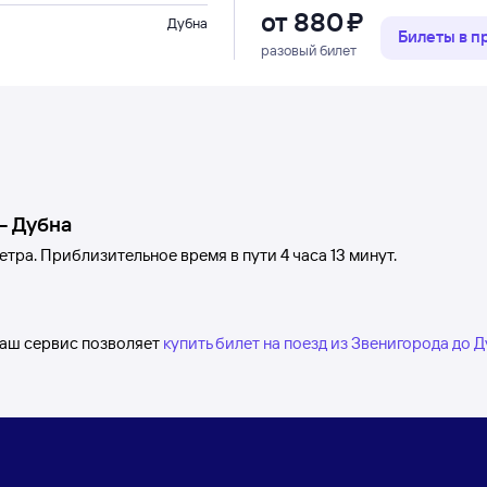
от
880 ⁠₽
Дубна
Билеты в 
разовый билет
—
Дубна
етра. Приблизительное время в пути 4
часа 13
минут.
Наш сервис позволяет
купить билет на поезд из Звенигорода до 