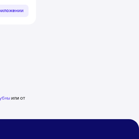
приложении
Дубны
или от