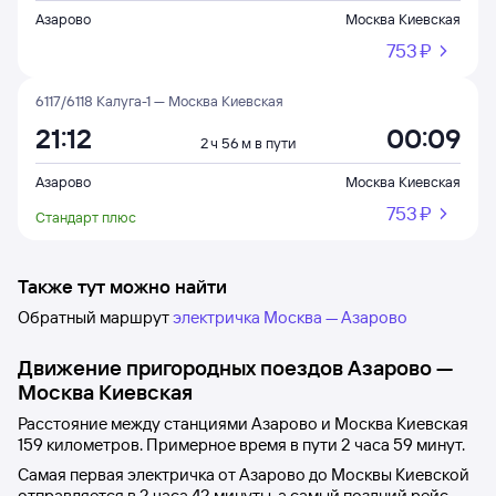
Азарово
Москва Киевская
753 ⁠₽
6117/6118 Калуга-1 — Москва Киевская
21:12
00:09
2 ч 56 м в пути
Азарово
Москва Киевская
753 ⁠₽
Стандарт плюс
Также тут можно найти
Обратный маршрут
электричка Москва — Азарово
Движение пригородных поездов
Азарово
—
Москва Киевская
Расстояние между станциями
Азарово
и
Москва Киевская
159 километров. Примерное время в пути 2
часа 59
минут.
Самая первая электричка от
Азарово
до
Москвы Киевской
отправляется в 2
часа 42
минуты, а самый поздний рейс