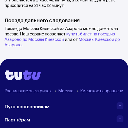
приходится на 21
час 12
минут.
Поезда дальнего следования
Также до Москвы Киевской из Азарово можно доехать на
поезде. Наш сервис позволяет
купить билет на поезд из
Азарово до Москвы Киевской
или от
Москвы Киевской до
Азарово
.
Расписание электричек
Москва
Киевское направление
Путешественникам
Партнёрам