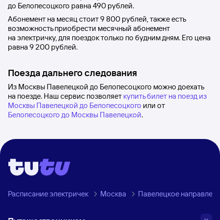
до
Белопесоцкого
равна
490 рублей
.
Абонемент на месяц стоит
9
800 рублей
, также есть
возможность приобрести месячный абонемент
на электричку, для поездок только по будним дням. Его цена
равна
9
200 рублей
.
Поезда дальнего следования
Из Москвы Павелецкой до Белопесоцкого можно доехать
на поезде. Наш сервис позволяет
купить билет на поезд из
Москвы Павелецкой до Белопесоцкого
или от
Белопесоцкого до Москвы Павелецкой
.
Расписание электричек
Москва
Павелецкое направлен