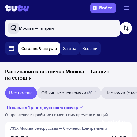
Войти
Москва — Гагарин
Сегодня, 9 августа
Завтра
Все дни
Расписание электричек Москва — Гагарин
на сегодня
Все поезда
Обычные электрички
761 ₽
Ласточки (с м
Показать 1 ушедшую электричку
Отправление и прибытие по местному времени станций
Через 1 ч 41 м
733Х Москва Белорусская — Смоленск Центральный