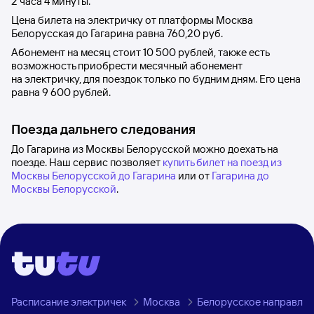
2
часа 4
минуты.
Цена билета на электричку от
платформы Москва
Белорусская
до
Гагарина
равна
760,20 руб
.
Абонемент на месяц стоит
10
500 рублей
, также есть
возможность приобрести месячный абонемент
на электричку, для поездок только по будним дням. Его цена
равна
9
600 рублей
.
Поезда дальнего следования
До Гагарина из Москвы Белорусской можно доехать на
поезде. Наш сервис позволяет
купить билет на поезд из
Москвы Белорусской до Гагарина
или от
Гагарина до
Москвы Белорусской
.
Расписание электричек
Москва
Белорусское направле