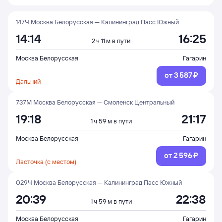
147Ч Москва Белорусская — Калининград Пасс Южный
14:14
16:25
2 ч 11 м в пути
Москва Белорусская
Гагарин
от
3 ⁠587 ⁠₽
Дальний
737М Москва Белорусская — Смоленск Центральный
19:18
21:17
1 ч 59 м в пути
Москва Белорусская
Гагарин
от
2 ⁠596 ⁠₽
Ласточка (с местом)
029Ч Москва Белорусская — Калининград Пасс Южный
20:39
22:38
1 ч 59 м в пути
Москва Белорусская
Гагарин