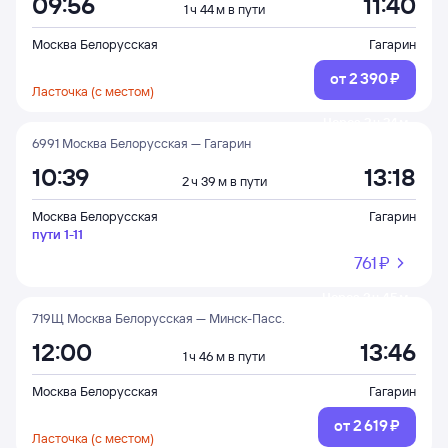
09:56
11:40
1 ч 44 м в пути
Москва Белорусская
Гагарин
от
2 ⁠390 ⁠₽
Ласточка (с местом)
Через 2 ч 24 м
6991 Москва Белорусская — Гагарин
10:39
13:18
2 ч 39 м в пути
Москва Белорусская
Гагарин
пути 1-11
761 ⁠₽
Через 3 ч 45 м
719Щ Москва Белорусская — Минск-Пасс.
12:00
13:46
1 ч 46 м в пути
Москва Белорусская
Гагарин
от
2 ⁠619 ⁠₽
Ласточка (с местом)