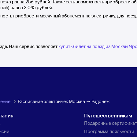
онежа
равна
256 рублей
. Также есть возможность приобрести аб
дней) равна
2
045 рублей
.
жность приобрести месячный абонемент на электричку, для поез
зде. Наш сервис позволяет
купить билет на поезд из Москвы Яр
ление
Расписание электричек Москва → Радонеж
пания
Путешественникам
с
Подарочные сертифика
нсии
Программа лояльности