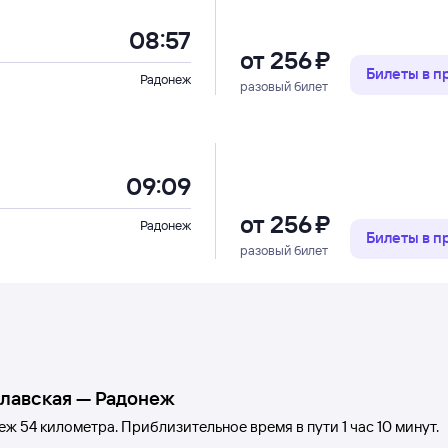
08:57
от
256 ⁠₽
Билеты в 
Радонеж
разовый билет
09:09
от
256 ⁠₽
Радонеж
Билеты в 
разовый билет
лавская
—
Радонеж
еж
54 километра. Приблизительное время в пути 1
час 10
минут.