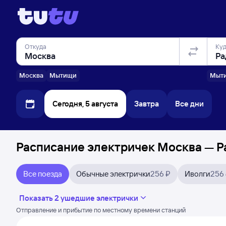
Откуда
Ку
Москва
Мытищи
Мыт
Сегодня, 5 августа
Завтра
Все дни
Расписание электричек Москва — Р
Все поезда
Обычные электрички
256 ₽
Иволги
256
Показать 2 ушедшие электрички
Отправление и прибытие по местному времени станций