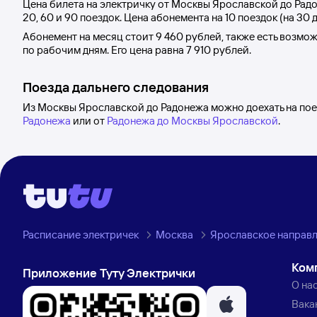
Цена билета на электричку от
Москвы Ярославской
до
Рад
20, 60 и 90 поездок. Цена абонемента на 10 поездок (на 30 
Абонемент на месяц стоит
9
460 рублей
, также есть возмо
по рабочим дням. Его цена равна
7
910 рублей
.
Поезда дальнего следования
Из Москвы Ярославской до Радонежа можно доехать на пое
Радонежа
или от
Радонежа до Москвы Ярославской
.
Расписание электричек
Москва
Ярославское направ
Ком
Приложение Туту Электрички
О на
Вака