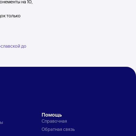
онементы на 10,
док только
ославской до
Помощь
Справочная
ты
Обратная связь