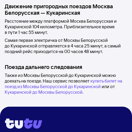
Движение пригородных поездов
Москва
Белорусская
—
Кукаринская
Расстояние между
платформой Москва Белорусская
и
Кукаринской
104 километра. Приблизительное время
в пути 1
час 55
минут.
Самая первая электричка от
Москвы Белорусской
до
Кукаринской
отправляется в 4
часа 25
минут, а самый
поздний рейс приходится на 00
часов 48
минут.
Поезда дальнего следования
Также из Москвы Белорусской до Кукаринской можно
доехать на поезде. Наш сервис позволяет
купить билет на
поезд из Москвы Белорусской до Кукаринской
или от
Кукаринской до Москвы Белорусской
.