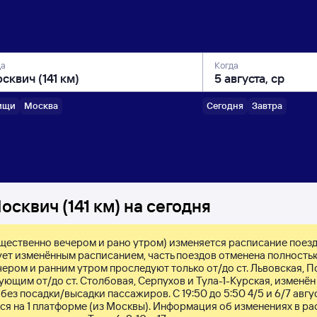
да
Когда
ищи
Москва
Сегодня
Завтра
сквич (141 км) на сегодня
реимущественно вечером и рано утром) изменяется расписание поез
ует изменённым расписанием, часть поездов отменена полностью
ром и ранним утром проследуют только от/до ст. Львовская, По
ующим от/до ст. Столбовая, Серпухов и Тула-1-Курская, изменён 
ез посадки/высадки пассажиров. С 19:50 до 5:50 4/5 и 6/7 авгус
ся на 1 платформе (из Москвы). Информация об изменениях в ра