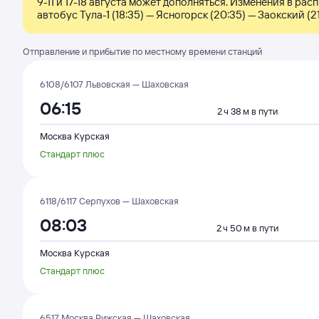
9-11 и 17-18 августа может дополняться. Изменения в расп
автобус Тула-1 (18:35) — Ясногорск (20:35) — Заокский (2
Отправление и прибытие по местному времени станций
6108/6107 Львовская — Шаховская
06:15
2 ч 38 м в пути
Москва Курская
Стандарт плюс
6118/6117 Серпухов — Шаховская
08:03
2 ч 50 м в пути
Москва Курская
Стандарт плюс
6517 Москва Рижская — Шаховская