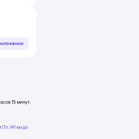
приложении
часов 15
минут.
т
Пл. 141 км до