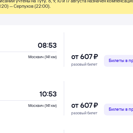
исании учтены на Туту.  6, 9, 10 и 17 августа назначен компенсаци
1:20) — Серпухов (22:00).
08:53
от
607 ⁠₽
Москвич (141 км)
Билеты в 
разовый билет
10:53
от
607 ⁠₽
Москвич (141 км)
Билеты в 
разовый билет