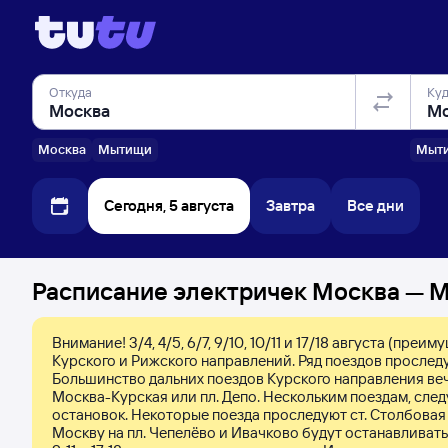
Откуда
Ку
Москва
Мытищи
Мыт
Сегодня, 5 августа
Завтра
Все дни
Расписание электричек Москва — Мо
Внимание! 3/4, 4/5, 6/7, 9/10, 10/11 и 17/18 августа (п
Курского и Рижского направлений. Ряд поездов прослед
Большинство дальних поездов Курского направления вече
Москва-Курская или пл. Депо. Нескольким поездам, след
остановок. Некоторые поезда проследуют ст. Столбовая б
Москву на пл. Чепелёво и Ивачково будут останавливать