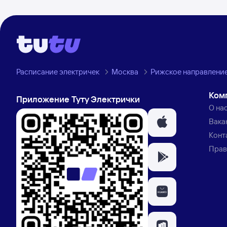
Расписание электричек
Москва
Рижское направлени
Ком
Приложение Туту Электрички
О на
Вака
Конт
Прав