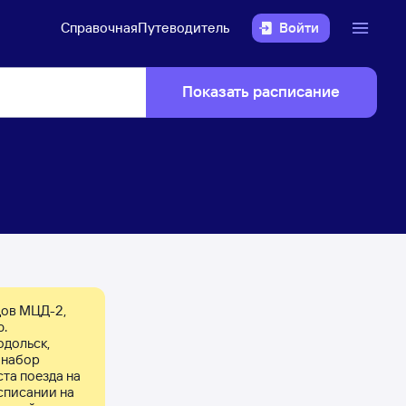
Справочная
Путеводитель
Войти
Показать расписание
дов МЦД-2, 
. 
дольск, 
набор 
та поезда на 
списании на 