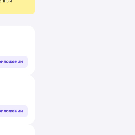
онный 
приложении
приложении