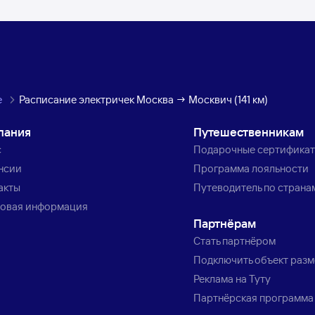
е
Расписание электричек Москва → Москвич (141 км)
пания
Путешественникам
с
Подарочные сертифика
нсии
Программа лояльности
акты
Путеводитель по страна
овая информация
Партнёрам
Стать партнёром
Подключить объект раз
Реклама на Туту
Партнёрская программа