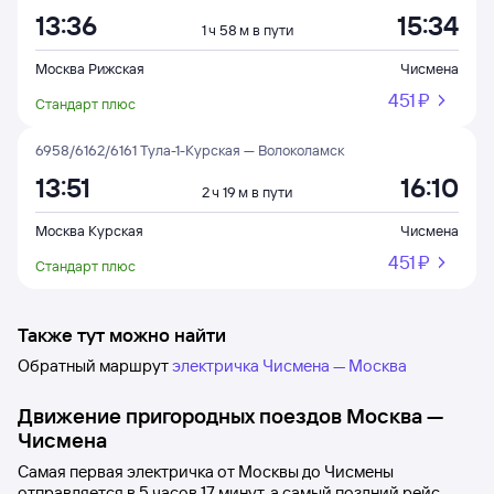
13:36
15:34
1 ч 58 м в пути
Москва Рижская
Чисмена
451 ⁠₽
Стандарт плюс
6958/6162/6161 Тула-1-Курская — Волоколамск
13:51
16:10
2 ч 19 м в пути
Москва Курская
Чисмена
451 ⁠₽
Стандарт плюс
Также тут можно найти
Обратный маршрут
электричка Чисмена — Москва
Движение пригородных поездов
Москва
—
Чисмена
Самая первая электричка от
Москвы
до
Чисмены
отправляется в 5
часов 17
минут, а самый поздний рейс