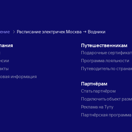
ление
Расписание электричек Москва → Водники
пания
Путешественникам
с
Подарочные сертифика
нсии
Программа лояльности
акты
Путеводитель по страна
овая информация
Партнёрам
Стать партнёром
Подключить объект раз
Реклама на Туту
Партнёрская программа