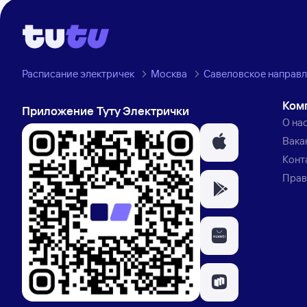
Расписание электричек
Москва
Савеловское направ
Ком
Приложение Туту Электрички
О на
Вака
Конт
Прав