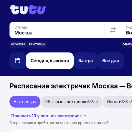
Откуда
Ку
Москва
Мытищи
Мыт
Сегодня, 6 августа
Завтра
Все дни
Расписание электричек Москва — В
Все поезда
Обычные электрички
139 ₽
Иволги
139 
Показать 13 ушедших электричек
Отправление и прибытие по местному времени станций