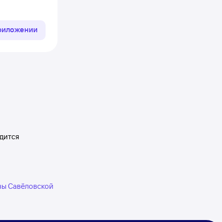
приложении
одится
квы Савёловской