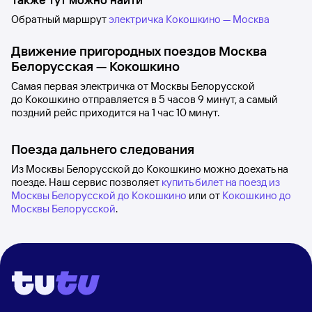
Обратный маршрут
электричка Кокошкино — Москва
Движение пригородных поездов
Москва
Белорусская
—
Кокошкино
Самая первая электричка от
Москвы Белорусской
до
Кокошкино
отправляется в 5
часов 9
минут, а самый
поздний рейс приходится на 1
час 10
минут.
Поезда дальнего следования
Из Москвы Белорусской до Кокошкино можно доехать на
поезде. Наш сервис позволяет
купить билет на поезд из
Москвы Белорусской до Кокошкино
или от
Кокошкино до
Москвы Белорусской
.