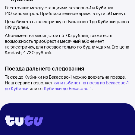
Расстояние между станциями
Бекасово-1
и
Кубинка
140 километров. Приблизительное время в пути 50
минут.
Цена билета на электричку от
Бекасово-1
до
Кубинки
равна
139 рублей
.
Абонемент на месяц стоит
5
715 рублей
, также есть
возможность приобрести месячный абонемент
на электричку, для поездок только по будним дням. Его цена
&mdash;
4
730 рублей
.
Поезда дальнего следования
Также до Кубинки из Бекасово-1 можно доехать на поезде.
Наш сервис позволяет
купить билет на поезд из Бекасово-1
до Кубинки
или от
Кубинки до Бекасово-1
.