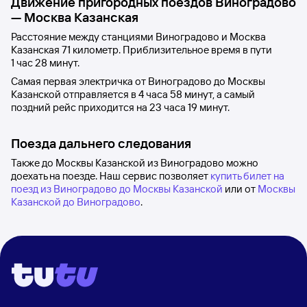
Движение пригородных поездов
Виноградово
—
Москва Казанская
Расстояние между станциями
Виноградово
и
Москва
Казанская
71 километр. Приблизительное время в пути
1
час 28
минут.
Самая первая электричка от
Виноградово
до
Москвы
Казанской
отправляется в 4
часа 58
минут, а самый
поздний рейс приходится на 23
часа 19
минут.
Поезда дальнего следования
Также до Москвы Казанской из Виноградово можно
доехать на поезде. Наш сервис позволяет
купить билет на
поезд из Виноградово до Москвы Казанской
или от
Москвы
Казанской до Виноградово
.