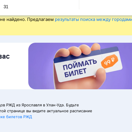
31
не найдено. Предлагаем
результаты поиска между городам
вас
ов РЖД из Ярославля в Улан-Удэ. Будьте
той странице вы видите актуальное расписание
пке билетов РЖД