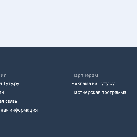
ния
Партнерам
 Туту.ру
Реклама на Туту.ру
ии
Партнерская программа
я связь
тная информация