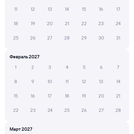
Здравствуйте, не было кондиционера вообще !!!!
11
12
13
14
15
16
17
Ехали в плацкарте дышать нечем .!!!. Окна у них тоже
не открываются.!!!! И запрещают открывать.!!!
Отвратительная поездка .!!!
18
19
20
21
22
23
24
25
26
27
28
29
30
31
Наталья Б.
6
28 июля 2026 • Поезд 068Ы
Февраль 2027
Кондиционер работал через чур мощно, было даже
холодно. Верхние полки в плацкартных вагонах ну
1
2
3
4
5
6
7
просто очень неудобный!
8
9
10
11
12
13
14
15
16
17
18
19
20
21
6 причин купить ж/д билеты
22
23
24
25
26
27
28
Онлайн-покупка за 4 минуты
Онлайн-возврат билетов без очереди в кассу
Март 2027