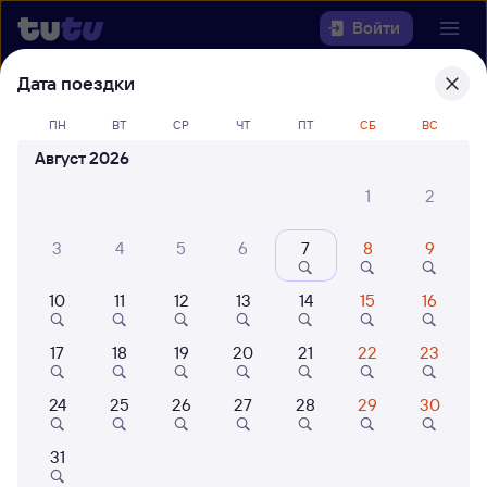
Войти
Дата поездки
Выберите день, чтобы найти
ж/д
ПН
ВТ
СР
ЧТ
ПТ
СБ
ВС
билеты Ярославль-Главный — Яя
Август 2026
Откуда
1
2
Куда
3
4
5
6
7
8
9
Когда
10
11
12
13
14
15
16
Кто едет
17
18
19
20
21
22
23
24
25
26
27
28
29
30
Найти поезда
31