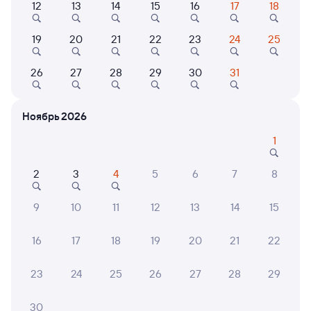
12
13
14
15
16
17
18
Найдём билет на поезд за вас
Даже если сейчас нет мест
19
20
21
22
23
24
25
Искать билеты
26
27
28
29
30
31
Отзывы пассажиров Туту о поездах
Ноябрь 2026
по этому направлению
1
Мы отображаем актуальные отзывы и не удаляем
отрицательные мнения
2
3
4
5
6
7
8
Антон И.
8
9
10
11
12
13
14
15
04 августа 2026 • Поезд 068Ы
Списать и разобрать, пора уже эти вагоны. Всё норм,а
16
17
18
19
20
21
22
туалеты всё портят даже крючка или самореза нет,
куда вешать полотенце или вещи
23
24
25
26
27
28
29
30