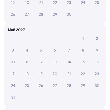
19
20
21
22
23
24
25
6 причин купить ж/д билеты
26
27
28
29
30
Онлайн-покупка за 4 минуты
Май 2027
Онлайн-возврат билетов без очереди в кассу
1
2
Выбор любимых мест на схемах вагонов
3
4
5
6
7
8
9
Подробные ответы на вопросы о поездке или
покупке
10
11
12
13
14
15
16
СМС-сопровождение до посадки в поезд
17
18
19
20
21
22
23
Оформление без регистрации на сайте
24
25
26
27
28
29
30
Частые вопросы
31
Что нужно, чтобы сесть в поезд?