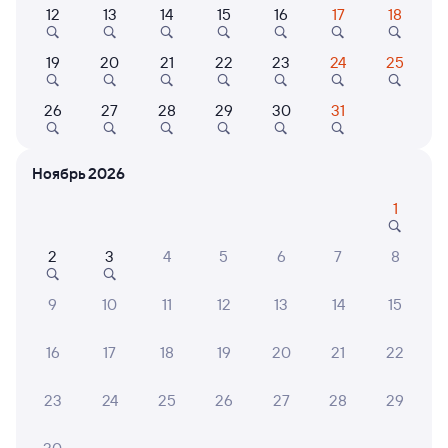
12
13
14
15
16
17
18
Выберите дату
19
20
21
22
23
24
25
255С
Проходящий
7,6
26
27
28
29
30
31
23 ч 19 м в пути
05:35
04:54
Ноябрь 2026
Ярославль-Главный
Синдор
1
Ярославль
в Сосногорск
из Анапы
2
3
4
5
6
7
8
Дни следования
ближайшие: 9, 13, 17 августа
Маршрут
9
10
11
12
13
14
15
Плацкарт
Купе
от
4 ⁠791 ⁠₽
от
9 ⁠211 ⁠₽
16
17
18
19
20
21
22
Выберите дату
23
24
25
26
27
28
29
376Я
Проходящий
7,1