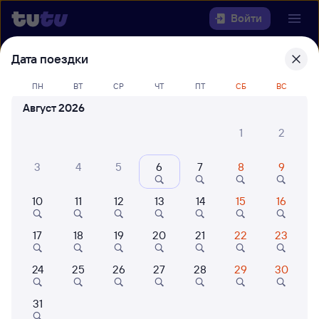
Войти
Дата поездки
Выберите день, чтобы найти
ж/д
билеты Ярославль-Главный —
ПН
ВТ
СР
ЧТ
ПТ
СБ
ВС
Синдор
Август 2026
22 года работаем для вас
42 млн путешествуют с на
1
2
Откуда
3
4
5
6
7
8
9
Куда
10
11
12
13
14
15
16
Когда
17
18
19
20
21
22
23
Кто едет
24
25
26
27
28
29
30
31
Найти поезда