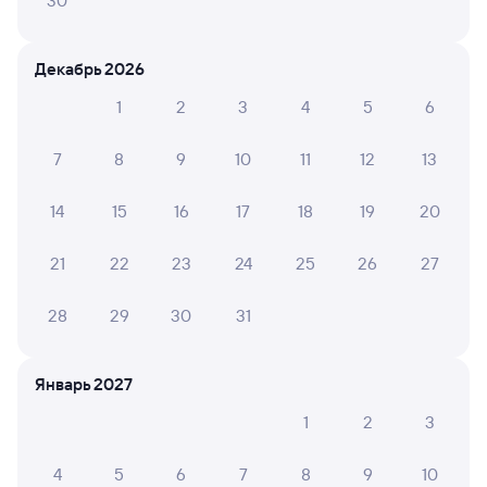
30
1 д 14 м в пути
17:35
17:49
Декабрь 2026
Ярославль-Главный
Синдор
1
2
3
4
5
6
Ярославль
в Воркуту
из Москвы Ярославской
7
8
9
10
11
12
13
Дни следования
ближайшие: 7, 8, 9 августа
Маршрут
14
15
16
17
18
19
20
Плацкарт
Купе
от
4 ⁠359 ⁠₽
от
6 ⁠005 ⁠₽
21
22
23
24
25
26
27
Выберите дату
28
29
30
31
Найдём билет на поезд за вас
Даже если сейчас нет мест
Январь 2027
1
2
3
Искать билеты
4
5
6
7
8
9
10