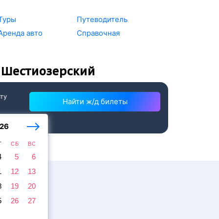
Туры
Путеводитель
Аренда авто
Справочная
 Шестиозерский
ату
Найти ж/д билеты
26
Т
СБ
ВС
4
5
6
1
12
13
8
19
20
5
26
27
жира