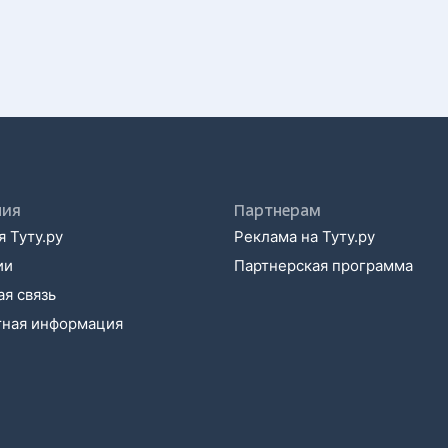
ния
Партнерам
 Туту.ру
Реклама на Туту.ру
ии
Партнерская программа
я связь
тная информация