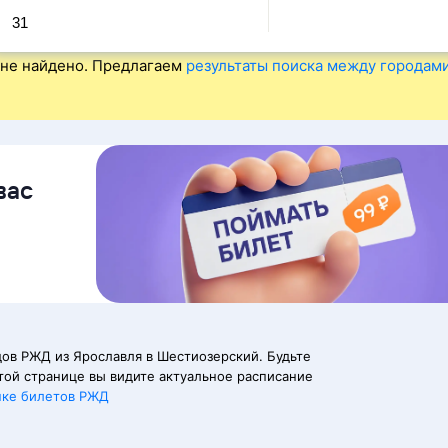
31
не найдено. Предлагаем
результаты поиска между городам
вас
ов РЖД из Ярославля в Шестиозерский. Будьте
той странице вы видите актуальное расписание
пке билетов РЖД