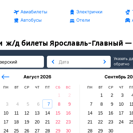
Авиабилеты
Электрички
Автобусы
Отели
и
ж/д билеты Ярославль-Главный —
Указать д
обратно
тербург
сегодня
завтра
Август 2026
Сентябрь 20
послезавтра
ПН
ВТ
СР
ЧТ
ПТ
СБ
ВС
ПН
ВТ
СР
ЧТ
П
1
2
1
2
3
3
4
5
6
7
8
9
7
8
9
10
1
стиозерский
10
11
12
13
14
15
16
14
15
16
17
1
лавль-Главный — Шестиозерский
17
18
19
20
21
22
23
21
22
23
24
2
равление и прибытие по местному времени. Цены за 1 пасса
24
25
26
27
28
29
30
28
29
30