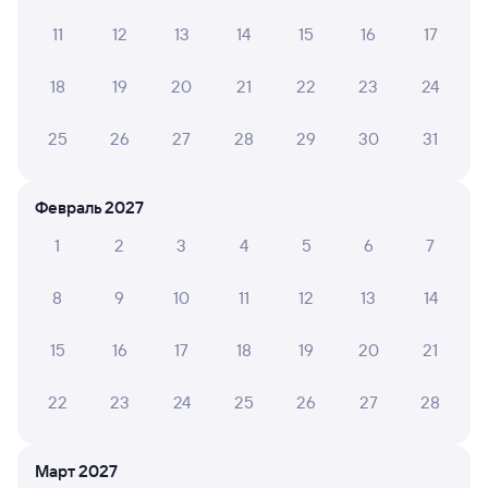
туалет и протирала пол в вагоне.
11
12
13
14
15
16
17
Зоя В.
18
19
20
21
22
23
24
8
08 июня 2026 • Поезд 347А
25
26
27
28
29
30
31
Единственное неудобство: нет вагона-
ресторана(бистро)
Февраль 2027
ГАЛИНА Р.
1
2
3
4
5
6
7
8
17 мая 2026 • Поезд 347А
8
9
10
11
12
13
14
Часто засоряется биотуалет из за пассажиров.
Персонал вежливый. Начальник поезда классный!
15
16
17
18
19
20
21
22
23
24
25
26
27
28
6 причин купить ж/д билеты
Онлайн-покупка за 4 минуты
Март 2027