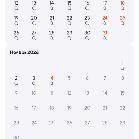
12
13
14
15
16
17
18
Выберите дату
19
20
21
22
23
24
25
26
27
28
29
30
31
Найдём билет на поезд за вас
Даже если сейчас нет мест
Ноябрь 2026
Искать билеты
1
Отзывы пассажиров Туту о поездах
по этому направлению
2
3
4
5
6
7
8
Мы отображаем актуальные отзывы и не удаляем
9
10
11
12
13
14
15
отрицательные мнения
16
17
18
19
20
21
22
Наталья С.
8
18 июля 2026 • Поезд 347А
23
24
25
26
27
28
29
Поездка прошла хорошо. В вагоне было чисто, туалет
работал. Хотелось бы уже в новых вагонах ездить на
30