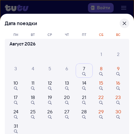
Войти
Дата поездки
Выберите день, чтобы найти
ж/д
ПН
ВТ
СР
ЧТ
ПТ
СБ
ВС
билеты Ярославль-Главный —
Буздяк
Август 2026
1
2
22 года работаем для вас
42 млн путешествуют с на
Откуда
3
4
5
6
7
8
9
Куда
10
11
12
13
14
15
16
Когда
17
18
19
20
21
22
23
Кто едет
24
25
26
27
28
29
30
31
Найти поезда