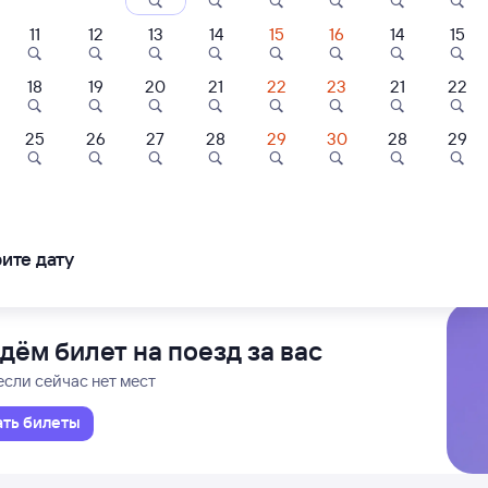
ние поездов Бугульма — Ярославль-Главный
дажа билетов на 2 ноября. Отправление и прибытие по местному времени
11
12
13
14
15
16
14
15
18
19
20
21
22
23
21
22
Проходящий
1 д 5 ч 32 м в пути
49
13:21
25
26
27
28
29
30
28
29
ль
Отель
Кемпинг
вль-Главный
Бу
вль
фтяник
Гостиница
База отдыха Be
т-Петербурга-Главн.
Нефтяник
ледования
ближайшие: 5, 7, 9 августа
Ма
ите дату
040 ⁠₽
2 ⁠042 ⁠₽
11 ⁠988 ⁠₽
дём билет на поезд за вас
если сейчас нет мест
ать билеты