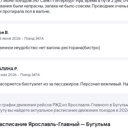
7 июня поездом 347 Санкт-Петербург-Уфа, время в пути 2 дня, оч
вания были напрасны, запаха не было совсем. Проводник очень 
и протирала пол в вагоне.
оя В.
8 июня 2026 • Поезд 347А
венное неудобство: нет вагона-ресторана(бистро)
АЛИНА Р.
7 мая 2026 • Поезд 347А
засоряется биотуалет из за пассажиров. Персонал вежливый. На
 график движения рейсов РЖД из Ярославля-Главного в Бугульм
Туту вы найдете актуальное расписание движения поездов в 2026
асписание Ярославль-Главный — Бугульма