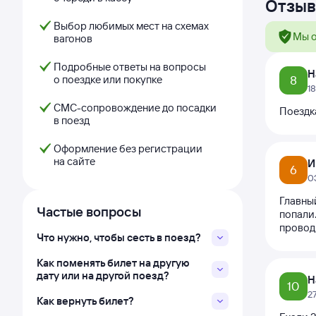
Отзыв
Выбор любимых мест на схемах
Мы о
вагонов
Подробные ответы на вопросы
Н
о поездке или покупке
8
1
СМС-сопровождение до посадки
Поездка
в поезд
Оформление без регистрации
на сайте
И
6
0
Главный
Частые вопросы
попали
проводн
Что нужно, чтобы сесть в поезд?
Как поменять билет на другую
дату или на другой поезд?
Н
10
2
Как вернуть билет?