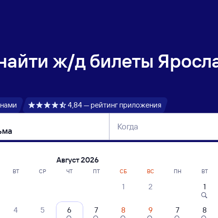
 найти
ж/д билеты Яросл
 нами
4,84 — рейтинг приложения
Когда
тербург
Москва
Сегодня
Завтра
Август 2026
ВТ
СР
ЧТ
ПТ
СБ
ВС
ПН
ВТ
1
2
1
сание поездов Ярославль-Главный — Б
4
5
6
7
8
9
7
8