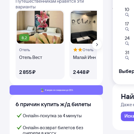
Путешественникам нравятся эти
Расписа
варианты
Открыта про
10
17
347А
07:
8,2
24
Отель
Отель
Оте
Яросла
31
Яросла
Отель Вест
Малай Инн
Не
из Санк
Дни с
Выбер
2 ⁠855 ⁠₽
2 ⁠448 ⁠₽
2 ⁠
Най
6 причин купить ж/д билеты
Даже 
Онлайн-покупка за 4 минуты
Иск
Онлайн-возврат билетов без
очереди в кассу