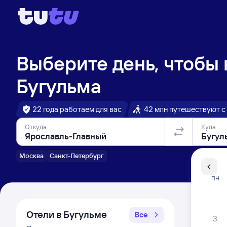
Выберите день, чтобы
Бугульма
22 года работаем для вас
42 млн путешествуют с
Откуда
Куда
Москва
Санкт-Петербург
Санкт-Пе
ПН
Распи
Отели в Бугульме
Все
3