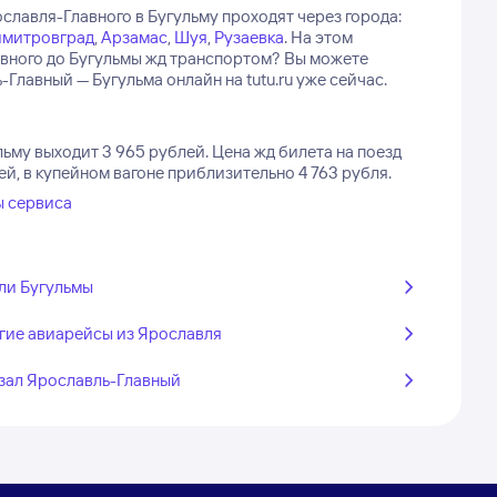
славля-Главного в Бугульму проходят через города:
митровград
,
Арзамас
,
Шуя
,
Рузаевка
.
На этом
лавного до Бугульмы жд транспортом? Вы можете
лавный — Бугульма онлайн на tutu.ru уже сейчас.
льму выходит 3 965 рублей.
Цена жд билета на поезд
й, в купейном вагоне приблизительно 4 763 рубля.
ы сервиса
ли Бугульмы
гие авиарейсы из Ярославля
зал Ярославль-Главный