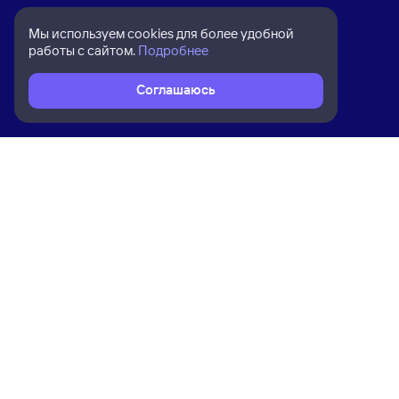
Мы используем cookies для более удобной
работы с сайтом.
Подробнее
Соглашаюсь
Расписание поездов
Ж/д билеты Ярославль-Главный → 
Ком
Приложение Туту
О на
Вака
Конт
Прав