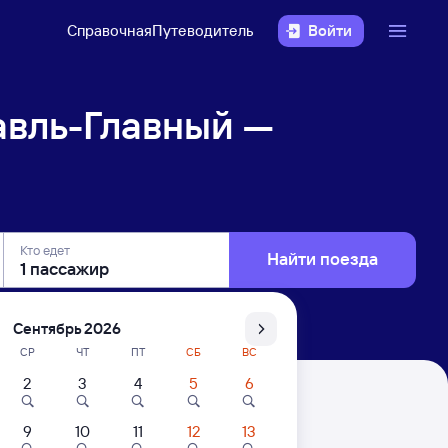
Справочная
Путеводитель
Войти
авль-Главный —
Кто едет
Найти поезда
Сентябрь 2026
СР
ЧТ
ПТ
СБ
ВС
2
3
4
5
6
угульма
9
10
11
12
13