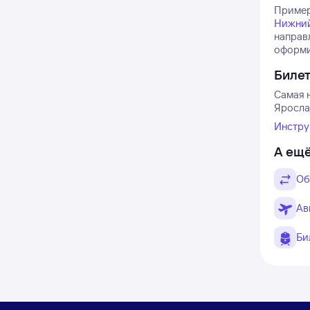
Пример
Нижний
направл
оформи
Биле
Самая н
Ярослав
Инстру
А ещё
Об
Ав
Би