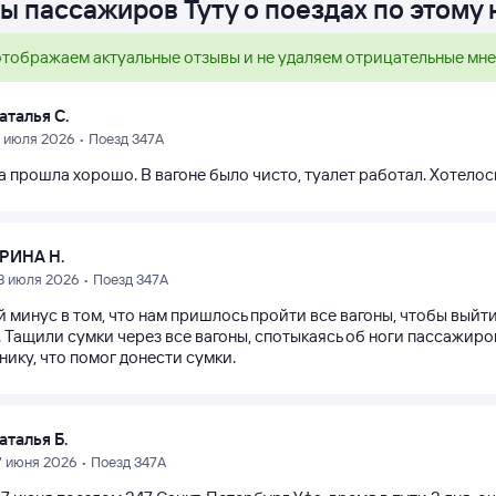
ы пассажиров Туту о поездах по этому
тображаем актуальные отзывы и не удаляем отрицательные мн
аталья С.
8 июля 2026 • Поезд 347А
 прошла хорошо. В вагоне было чисто, туалет работал. Хотелось
РИНА Н.
3 июля 2026 • Поезд 347А
 минус в том, что нам пришлось пройти все вагоны, чтобы выйт
. Тащили сумки через все вагоны, спотыкаясь об ноги пассажиро
ику, что помог донести сумки.
аталья Б.
7 июня 2026 • Поезд 347А