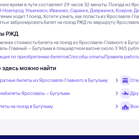
ное время в пути составляет 29 часов 32 минуты.
Поезда из Яро
 Новгород
,
Ульяновск
,
Иваново
,
Саранск
,
Дзержинск
,
Ковров
,
Ди
ении ходит 1 поезд.
Хотите узнать, как попасть из Ярославля-Г
ть и забронировать билет на поезд РЖД по маршруту Ярославль-Г
ты РЖД
изкая стоимость билета на поезд из Ярославля-Главного в Бугу
ль-Главный — Бугульма в плацкартном вагоне около 3 965 рубле
кция по приобретению билетов
Способы оплаты
Правила работ
 здесь можно найти
ратные билеты из Ярославля-Главного в Бугульму
Оте
иабилеты Ярославль — Бугульма
Дру
леты на поезд в Бугульму
Вок