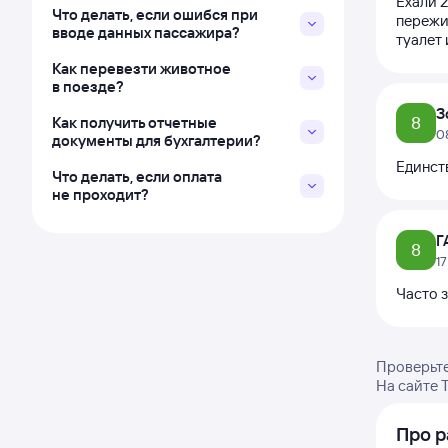
Ехали 2
Что делать, если ошибся при
пережи
вводе данных пассажира?
туалет 
Как перевезти животное
в поезде?
З
8
Как получить отчетные
0
документы для бухгалтерии?
Единст
Что делать, если оплата
не проходит?
Г
8
1
Часто 
Проверьте
На сайте 
Про р