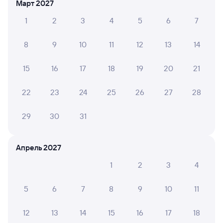
Март 2027
Ярославль-Главный
Анапа
Ярославль
1
2
3
4
5
6
7
из Череповца-1
Дни следования
ближайшие: 9, 14, 19 августа
Маршрут
8
9
10
11
12
13
14
15
16
17
18
19
20
21
Плацкарт
Купе
от
5 ⁠437 ⁠₽
от
6 ⁠034 ⁠₽
22
23
24
25
26
27
28
Выберите дату
29
30
31
221Я
Проходящий
7,5
Апрель 2027
1 д 12 ч 36 м в пути
01:36
14:12
1
2
3
4
Ярославль-Главный
Анапа
Ярославль
5
6
7
8
9
10
11
из Архангельска Города
Дни следования
ближайшие: 8, 10, 11 августа
Маршрут
12
13
14
15
16
17
18