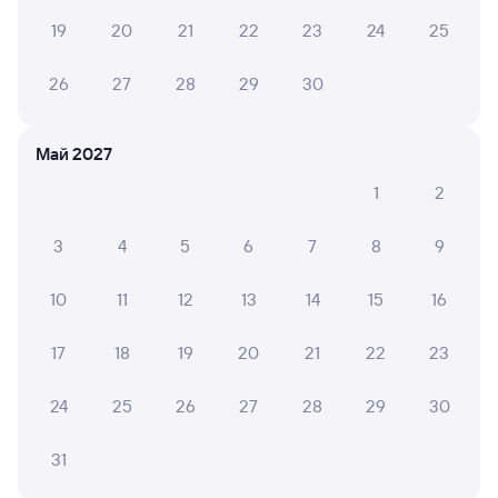
Плацкарт
Купе
19
20
21
22
23
24
25
от
5 ⁠437 ⁠₽
от
6 ⁠034 ⁠₽
26
27
28
29
30
Выберите дату
Май 2027
Найдём билет на поезд за вас
Даже если сейчас нет мест
1
2
Искать билеты
3
4
5
6
7
8
9
10
11
12
13
14
15
16
Отели в Анапе
Все
Путешественникам нравятся эти варианты
17
18
19
20
21
22
23
24
25
26
27
28
29
30
31
6,9
9,6
8,3