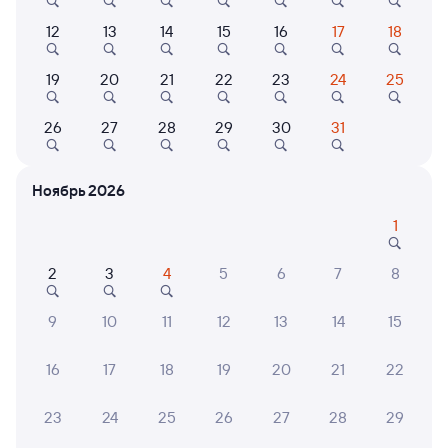
от
5 ⁠437 ⁠₽
от
6 ⁠179 ⁠₽
12
13
14
15
16
17
18
Выберите дату
19
20
21
22
23
24
25
Самый быстрый
253Я
Проходящий
9
26
27
28
29
30
31
1 д 11 ч 9 м в пути
00:23
11:32
Ноябрь 2026
Ярославль-Главный
Анапа
Ярославль
1
из Котласа Южного
2
3
4
5
6
7
8
Дни следования
ближайшие: 20, 21 августа
Маршрут
9
10
11
12
13
14
15
Плацкарт
от
7 ⁠192 ⁠₽
16
17
18
19
20
21
22
Выберите дату
23
24
25
26
27
28
29
Самый быстрый