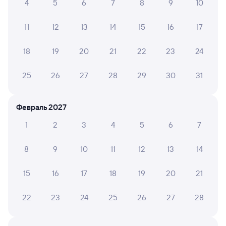
4
5
6
7
8
9
10
Самый быстрый
255М
Проходящий
6
11
12
13
14
15
16
17
1 д 11 ч 9 м в пути
00:23
11:32
18
19
20
21
22
23
24
Ярославль-Главный
Анапа
Ярославль
25
26
27
28
29
30
31
из Сосногорска
Дни следования
ближайшие: 30 августа
Маршрут
Февраль 2027
1
2
3
4
5
6
7
Плацкарт
от
7 ⁠192 ⁠₽
8
9
10
11
12
13
14
Выберите дату
15
16
17
18
19
20
21
284Я
Проходящий
8,2
22
23
24
25
26
27
28
1 д 12 ч 36 м в пути
01:36
14:12