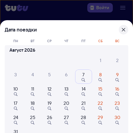
Войти
Выберите день, чтобы найти
ж/д
Дата поездки
билеты Ярославль-Главный — Анапа
ПН
ВТ
СР
ЧТ
ПТ
СБ
ВС
22 года работаем для вас
42 млн путешествуют с на
Август 2026
Откуда
1
2
Куда
3
4
5
6
7
8
9
Когда
10
11
12
13
14
15
16
Кто едет
17
18
19
20
21
22
23
24
25
26
27
28
29
30
Найти поезда
31