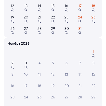
12
13
14
15
16
17
18
Выберите дату
19
20
21
22
23
24
25
304М
Проходящий
7,8
26
27
28
29
30
31
1 д 2 м в пути
05:53
05:55
Ноябрь 2026
Воронеж-1
Сириус (Олимпийский Парк)
Воронеж
Сириус
1
из Москвы Казанской
в Сухум
2
3
4
5
6
7
8
Дни следования
ближайшие: 6, 7, 8 августа
Маршрут
9
10
11
12
13
14
15
Плацкарт
Купе
СВ
от
3 ⁠555 ⁠₽
от
4 ⁠352 ⁠₽
от
16 ⁠010 ⁠₽
16
17
18
19
20
21
22
Выберите дату
23
24
25
26
27
28
29
Самый быстрый
214М
Проходящий
Двухэтажный
6,3