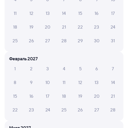
044М
Проходящий
Двухэтажный
8,2
1 д 1 ч 24 м в пути
11
12
13
14
15
16
17
08:07
09:31
18
19
20
21
22
23
24
Воронеж-1
Сириус (Олимпийский Парк)
Воронеж
Сириус
из Москвы Казанской
25
26
27
28
29
30
31
Дни следования
ближайшие: 7, 9, 11 августа
Маршрут
Февраль 2027
Купе
СВ
от
4 ⁠842 ⁠₽
от
17 ⁠630 ⁠₽
1
2
3
4
5
6
7
Выберите дату
8
9
10
11
12
13
14
15
16
17
18
19
20
21
Найдём билет на поезд за вас
Даже если сейчас нет мест
22
23
24
25
26
27
28
Искать билеты
Март 2027