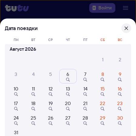
Войти
Выберите день, чтобы найти
ж/д
Дата поездки
билеты Воронеж-1 — Сириус
ПН
ВТ
СР
ЧТ
ПТ
СБ
ВС
(Олимпийский Парк)
Август 2026
22 года работаем для вас
42 млн путешествуют с на
1
2
Откуда
3
4
5
6
7
8
9
Куда
10
11
12
13
14
15
16
Когда
17
18
19
20
21
22
23
Кто едет
24
25
26
27
28
29
30
Найти поезда
31