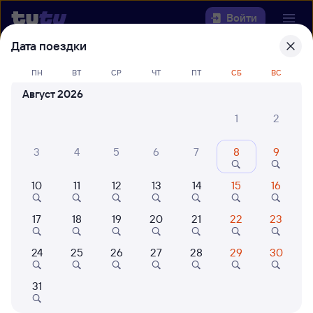
Войти
Дата поездки
Выберите день, чтобы найти
ж/д
ПН
ВТ
СР
ЧТ
ПТ
СБ
ВС
билеты Волховстрой-1 — Санкт-
Август 2026
Петербург-Главн.
1
2
Откуда
3
4
5
6
7
8
9
Куда
10
11
12
13
14
15
16
Когда
17
18
19
20
21
22
23
Кто едет
24
25
26
27
28
29
30
Найти поезда
31