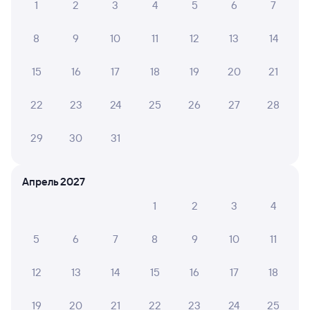
Обратные билеты из Волховстроя-1 в Санкт-
1
2
3
4
5
6
7
Петербург-Главн.
8
9
10
11
12
13
14
Отели Санкт-Петербурга
15
16
17
18
19
20
21
Билеты на поезд до Санкт-Петербурга
Расписание автобусов Волхов — Санкт-
22
23
24
25
26
27
28
Петербург
29
30
31
Вокзал Волховстрой-1
Аренда авто в Санкт-Петербурге
Апрель 2027
1
2
3
4
5
6
7
8
9
10
11
12
13
14
15
16
17
18
19
20
21
22
23
24
25