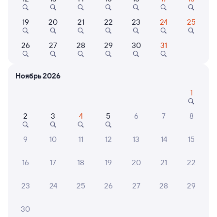
19
20
21
22
23
24
25
7,0
8,9
9,2
26
27
28
29
30
31
Отель
Отель
Номера у Невы
Mercure Hotel and
25/7 
Residences Saint
Ноябрь 2026
Petersburg
Кешбэк 96
Кешбэк 207
Кешб
1
3 ⁠199 ⁠₽
6 ⁠900 ⁠₽
5 ⁠500
2
3
4
5
6
7
8
9
10
11
12
13
14
15
6 причин купить ж/д билеты
16
17
18
19
20
21
22
Онлайн-покупка за 4 минуты
Онлайн-возврат билетов без очереди в кассу
23
24
25
26
27
28
29
Выбор любимых мест на схемах вагонов
30