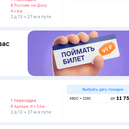
В Ростове-на-Дону:
6 ч 8 м
2 д 13 ч 27 м в пути
вас
Выбрать дату поездки
11 75
от
480С + 226С
1 пересадка
В Адлере:
6 ч 53 м
2 д 13 ч 27 м в пути