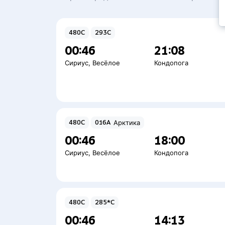
480С
293С
00:46
21:08
Сириус
,
Весёлое
Кондопога
480С
016А
Арктика
00:46
18:00
Сириус
,
Весёлое
Кондопога
480С
285*С
00:46
14:13