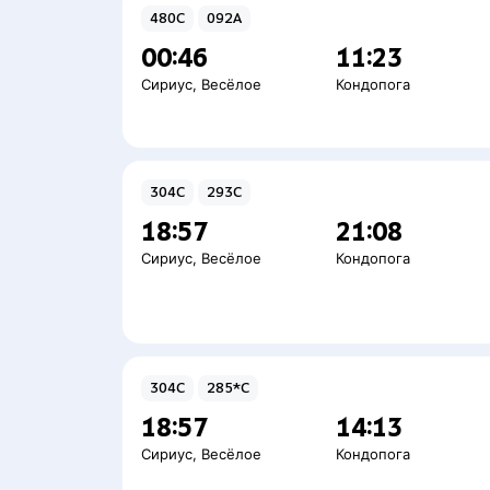
480С
092А
00:46
11:23
Сириус
,
Весёлое
Кондопога
304С
293С
18:57
21:08
Сириус
,
Весёлое
Кондопога
304С
285*С
18:57
14:13
Сириус
,
Весёлое
Кондопога