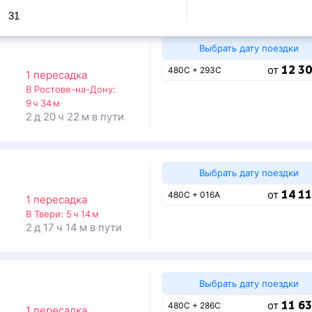
31
Выбрать дату поездки
12 30
от
480С + 293С
1 пересадка
В Ростове-на-Дону:
9 ч 34 м
2 д 20 ч 22 м в пути
Выбрать дату поездки
14 11
от
480С + 016А
1 пересадка
В Твери:
5 ч 14 м
2 д 17 ч 14 м в пути
Выбрать дату поездки
11 63
от
480С + 286С
1 пересадка