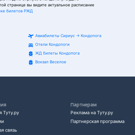
той странице вы видите актуальное расписание
пке билетов РЖД
Авиабилеты
Сириус
→
Кондопога
Отели Кондопоги
ЖД билеты
Кондопога
Вокзал Веселое
ния
Партнерам
 Туту.ру
Реклама на Туту.ру
ии
Партнерская программа
я связь