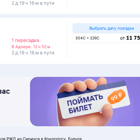
2 д 19 ч 16 м в пути
Выбрать дату поездки
11 75
от
304С + 226С
1 пересадка
В Адлере:
12 ч 52 м
2 д 19 ч 16 м в пути
вас
ов РЖД из Сириуса в Кондопогу. Будьте