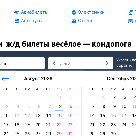
Авиабилеты
Электрички
Автобусы
Отели
и
ж/д билеты Весёлое — Кондопога
Указать д
обратно
тербург
сегодня
завтра
Август 2026
Сентябрь 20
послезавтра
ПН
ВТ
СР
ЧТ
ПТ
СБ
ВС
ПН
ВТ
СР
ЧТ
П
1
2
1
2
3
3
4
5
6
7
8
9
7
8
9
10
1
пога
10
11
12
13
14
15
16
14
15
16
17
1
ое — Кондопога
17
18
19
20
21
22
23
21
22
23
24
2
24
25
26
27
28
29
30
28
29
30
равление и прибытие по местному времени. Цены за 1 пасса