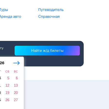
Туры
Путеводитель
Аренда авто
Справочная
ату
Найти ж/д билеты
26
Т
СБ
ВС
4
5
6
1
12
13
8
19
20
5
26
27
жира