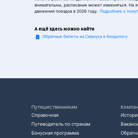
внимательны, расписание может измениться. На э
движения поездов в 2026 году.
Подробнее о поку
А ещё здесь можно найти
Обратные билеты из Сириуса в Кондопогу
Путешественникам
Компа
Справочная
История
Путеводитель по странам
Ваканс
Бонусная программа
Обратна