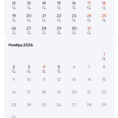
12
13
14
15
16
17
18
19
20
21
22
23
24
25
Найдём билет на поезд за вас
Даже если сейчас нет мест
26
27
28
29
30
31
Искать билеты
Ноябрь 2026
Отели в Вятских Полянах
Все
1
Путешественникам нравятся эти варианты
2
3
4
5
6
7
8
9
10
11
12
13
14
15
8,5
9,4
16
17
18
19
20
21
22
Отель
Отель
23
24
25
26
27
28
29
Риал
Тиара
Отель
30