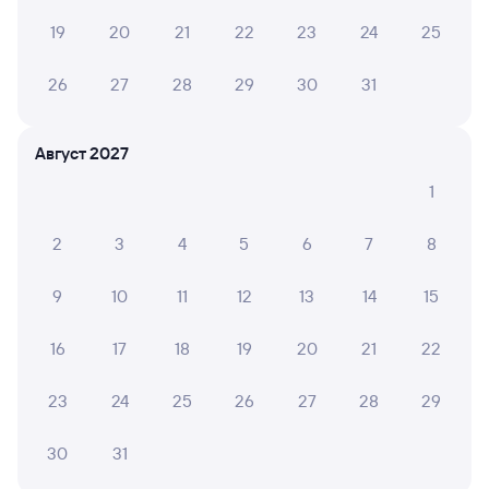
в плацкартном вагоне около 6 942 рублей, в купейном
вагоне примерно 10 433 рубля.
19
20
21
22
23
24
25
Инструкция по приобретению билетов
26
27
28
29
30
31
Способы оплаты
Правила работы сервиса
А ещё здесь можно найти
Август 2027
Обратные билеты из Томска-1 в Вятские
Поляны
1
Отели Вятских Полян
2
3
4
5
6
7
8
Другие авиарейсы из Томска
9
10
11
12
13
14
15
Купить билеты на поезд до Вятских Полян
16
17
18
19
20
21
22
Вокзал Томск-1
23
24
25
26
27
28
29
30
31