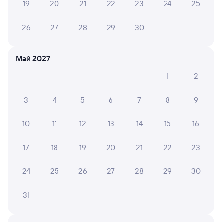
19
20
21
22
23
24
25
Частые вопросы
26
27
28
29
30
Что нужно, чтобы сесть в поезд?
Как поменять билет на другую дату или
Май 2027
на другой поезд?
1
2
Как вернуть билет?
3
4
5
6
7
8
9
Что делать, если ошибся при вводе данных
пассажира?
10
11
12
13
14
15
16
Как перевезти животное в поезде?
Как получить отчетные документы для
17
18
19
20
21
22
23
бухгалтерии?
24
25
26
27
28
29
30
Что делать, если оплата не проходит?
31
Посмотрите время отправления и прибытия поездов
дальнего следования РЖД из Томска-1 в Вятские Поляны.