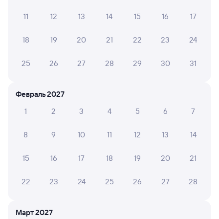
после просьбы выключить освещение его выключили
11
12
13
14
15
16
17
18
19
20
21
22
23
24
ОЛЬГА Б.
10
24 марта 2026 • Поезд 115И
25
26
27
28
29
30
31
Вагон замечательный, чистый, без посторонних
запахов. Есть 2 туалета: один для инвалидов, второй
обыкновенный, оба чистые и приятно пахнущие. По
Февраль 2027
слухам, вагон штабной, поэтому подход к чистоте
особый. Персонал приветливый, всегда готовый уго...
1
2
3
4
5
6
7
Читать полностью
8
9
10
11
12
13
14
МУЛОИКРОМ Б.
15
16
17
18
19
20
21
10
24 марта 2026 • Поезд 115И
Чистый вагон, дружелюбный персонал. Рекомендую
22
23
24
25
26
27
28
Март 2027
Надежда Р.