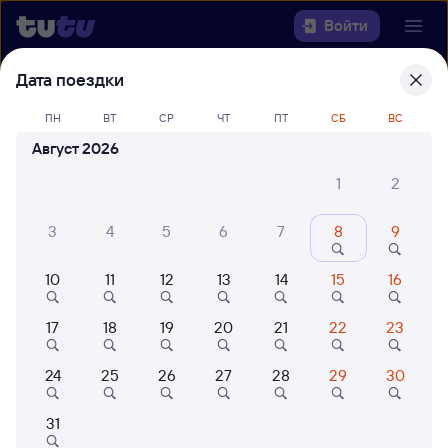
Войти
Дата поездки
Выберите день, чтобы найти
ж/д
билеты Томск-1 — Вятские Поляны
ПН
ВТ
СР
ЧТ
ПТ
СБ
ВС
Август 2026
Откуда
1
2
Куда
3
4
5
6
7
8
9
Когда
10
11
12
13
14
15
16
Кто едет
17
18
19
20
21
22
23
24
25
26
27
28
29
30
Найти поезда
31