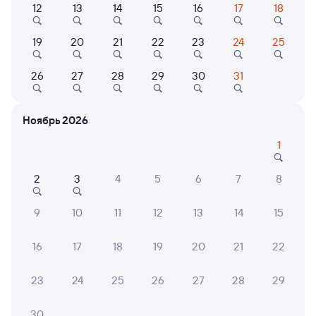
12
13
14
15
16
17
18
Выберите дату
19
20
21
22
23
24
25
Найдём билет на поезд за вас
Даже если сейчас нет мест
26
27
28
29
30
31
Искать билеты
Ноябрь 2026
1
Отели в Москве
Все
Путешественникам нравятся эти варианты
2
3
4
5
6
7
8
9
10
11
12
13
14
15
16
17
18
19
20
21
22
8,4
8,5
9,1
Отель
Отель
О
23
24
25
26
27
28
29
Измайлово Бета
Максима Славия
Квад
Отель
30