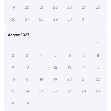
Казанскую будет составлять 2 028 рублей.
19
20
21
22
23
24
25
Инструкция по приобретению билетов
Способы оплаты
Правила работы сервиса
26
27
28
29
30
31
А ещё здесь можно найти
Обратные билеты из Тольятти в Москву
Август 2027
Казанскую
1
Отели Москвы
2
3
4
5
6
7
8
Железнодорожные билеты до Москвы
9
10
11
12
13
14
15
Расписание автобусов Тольятти — Москва
Вокзал Тольятти
16
17
18
19
20
21
22
Аренда авто в Москве
23
24
25
26
27
28
29
30
31