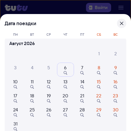
Войти
Дата поездки
Выберите день, чтобы найти
ж/д
билеты Тольятти — Москва
ПН
ВТ
СР
ЧТ
ПТ
СБ
ВС
Казанская
Август 2026
1
2
22 года работаем для вас
42 млн путешествуют с на
Откуда
3
4
5
6
7
8
9
Куда
10
11
12
13
14
15
16
Когда
17
18
19
20
21
22
23
Кто едет
24
25
26
27
28
29
30
31
Найти поезда