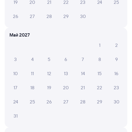
19
20
21
22
23
24
25
26
27
28
29
30
Частые вопросы
Что нужно, чтобы сесть в поезд?
Май 2027
Как поменять билет на другую дату или
на другой поезд?
1
2
Как вернуть билет?
3
4
5
6
7
8
9
Что делать, если ошибся при вводе данных
пассажира?
10
11
12
13
14
15
16
Как перевезти животное в поезде?
17
18
19
20
21
22
23
Как получить отчетные документы для
бухгалтерии?
24
25
26
27
28
29
30
Что делать, если оплата не проходит?
31
Посмотрите время отправления и прибытия поездов