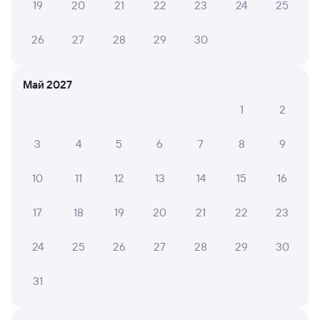
Оформление без регистрации на сайте
19
20
21
22
23
24
25
26
27
28
29
30
Частые вопросы
Что нужно, чтобы сесть в поезд?
Май 2027
Как поменять билет на другую дату или
1
2
на другой поезд?
Как вернуть билет?
3
4
5
6
7
8
9
Что делать, если ошибся при вводе данных
10
11
12
13
14
15
16
пассажира?
Как перевезти животное в поезде?
17
18
19
20
21
22
23
Как получить отчетные документы для
бухгалтерии?
24
25
26
27
28
29
30
Что делать, если оплата не проходит?
31