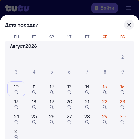
Войти
Дата поездки
Выберите день, чтобы найти
ж/д
билеты Рязань-2 — Верхний
ПН
ВТ
СР
ЧТ
ПТ
СБ
ВС
Баскунчак
Август 2026
1
2
Откуда
3
4
5
6
7
8
9
Куда
10
11
12
13
14
15
16
Когда
17
18
19
20
21
22
23
Кто едет
24
25
26
27
28
29
30
Найти поезда
31