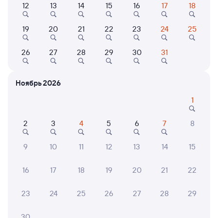
Выберите дату
12
13
14
15
16
17
18
Самый быстрый
Фирменный
19
20
21
22
23
24
25
109А
Андрей Тульников
Проходящий
8,7
26
27
28
29
30
31
19 ч 30 м в пути
06:53
03:23
Рязань-2
Верхний Баскунчак
Ноябрь 2026
Рязань
в Астрахань
из Санкт-Петербурга-Главн.
1
Дни следования
ближайшие: 10, 11, 12 августа
Маршрут
2
3
4
5
6
7
8
Плацкарт
Купе
9
10
11
12
13
14
15
от
4 ⁠314 ⁠₽
от
4 ⁠888 ⁠₽
Выберите дату
16
17
18
19
20
21
22
23
24
25
26
27
28
29
Найдём билет на поезд за вас
Даже если сейчас нет мест
30