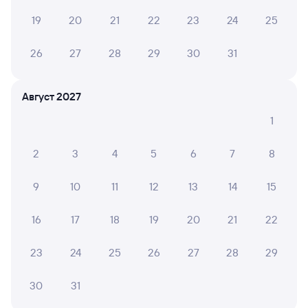
жд билета на поезд Рязань-2 — Верхний Баскунчак
в плацкартном вагоне около 4 270 рублей, в купейном
19
20
21
22
23
24
25
вагоне приблизительно 2 930 рублей.
Инструкция по приобретению билетов
26
27
28
29
30
31
Способы оплаты
Правила работы сервиса
А ещё здесь можно найти
Август 2027
Обратные билеты из Рязани-2 в Верхний
1
Баскунчак
Отели
2
3
4
5
6
7
8
Другие авиарейсы из Рязани
9
10
11
12
13
14
15
Железнодорожные билеты Верхний
16
17
18
19
20
21
22
Баскунчак
Вокзал Рязань-2
23
24
25
26
27
28
29
30
31