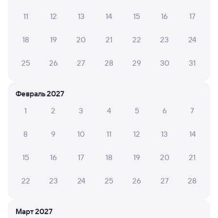
2
01 августа 2026 • Поезд 085В
11
12
13
14
15
16
17
За такую цену ужасное качество вагона... Персонал
замечательный )
18
19
20
21
22
23
24
25
26
27
28
29
30
31
Saida И.
10
31 июля 2026 • Поезд 085В
Февраль 2027
Фото не сделала, но поезд был чистый , душ , вода ,
бумага . Вежливые кондукторы Сапият и Залина )
1
2
3
4
5
6
7
спасибо за отзывчивость ! Некоторые пассажиры
вели себя неадекватно. Спасибо за новые вагоны )
8
9
10
11
12
13
14
15
16
17
18
19
20
21
Олеся Р.
6
30 июля 2026 • Поезд 085В
22
23
24
25
26
27
28
Вагон старый, но персонал старается.
Март 2027