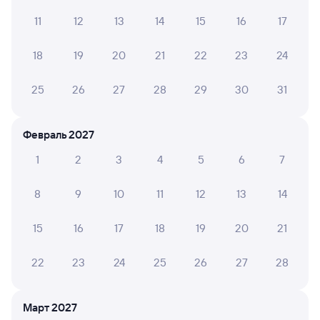
11
12
13
14
15
16
17
ЕЛЕНА С.
18
19
20
21
22
23
24
10
27 июля 2026 • Поезд 085В
Ехала в 17 вагоне Все понравилось Проводник
25
26
27
28
29
30
31
доброжелательный Начальник поезда приходил
несколько раз за поездку,спрашивал,всё ли
устраивает Мне понравилось! Молодцы ребята!!
Февраль 2027
1
2
3
4
5
6
7
8
9
10
11
12
13
14
6 причин купить ж/д билеты
Онлайн-покупка за 4 минуты
15
16
17
18
19
20
21
Онлайн-возврат билетов без очереди в кассу
22
23
24
25
26
27
28
Выбор любимых мест на схемах вагонов
Март 2027
Подробные ответы на вопросы о поездке или