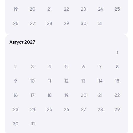
Билеты РЖД
19
20
21
22
23
24
25
Самая низкая стоимость билета на поезд из Рязани-2
в Сухум будет составлять 5 356 рублей.
Цена
26
27
28
29
30
31
жд билета на поезд Рязань-2 — Сухум в плацкартном
вагоне около 5 356 рублей, в купейном вагоне
приблизительно 9 093 рубля.
Август 2027
Инструкция по приобретению билетов
Способы оплаты
Правила работы сервиса
1
А ещё здесь можно найти
2
3
4
5
6
7
8
Обратные билеты из Рязани-2 в Сухум
9
10
11
12
13
14
15
Отели
16
17
18
19
20
21
22
Авиабилеты Рязань — Сухум
23
24
25
26
27
28
29
Другие авиарейсы из Рязани
Расписание поездов в Сухум
30
31