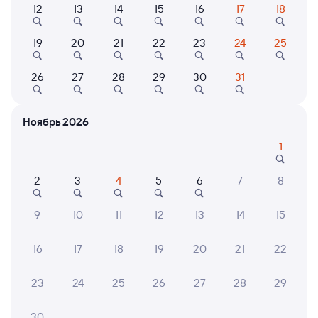
12
13
14
15
16
17
18
Найдём билет на поезд за вас
Даже если сейчас нет мест
19
20
21
22
23
24
25
Искать билеты
26
27
28
29
30
31
Отели в Сухуме
Все
Ноябрь 2026
Путешественникам нравятся эти варианты
1
2
3
4
5
6
7
8
9,5
9,4
9,4
9
10
11
12
13
14
15
Гостевой дом
Бутик-отель/
Отель
16
17
18
19
20
21
22
Дизайн-отель
Гостевой дом Алиса
Garuda Boutique
Отел
Hotel
23
24
25
26
27
28
29
1 ⁠625 ⁠₽
10 ⁠878 ⁠₽
11 ⁠739
30