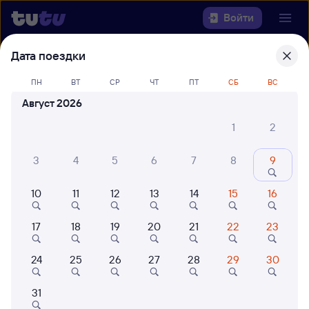
Войти
Дата поездки
Выберите день, чтобы найти
ж/д
билеты Рязань-2 — Сухум
ПН
ВТ
СР
ЧТ
ПТ
СБ
ВС
Август 2026
Откуда
1
2
Куда
3
4
5
6
7
8
9
Когда
10
11
12
13
14
15
16
Кто едет
17
18
19
20
21
22
23
24
25
26
27
28
29
30
Найти поезда
31