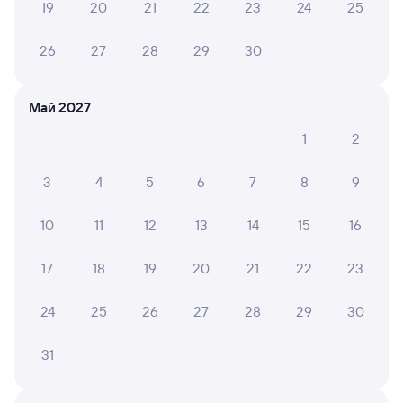
19
20
21
22
23
24
25
Подробные ответы на вопросы о поездке или
покупке
26
27
28
29
30
СМС-сопровождение до посадки в поезд
Май 2027
Оформление без регистрации на сайте
1
2
Частые вопросы
3
4
5
6
7
8
9
Что нужно, чтобы сесть в поезд?
10
11
12
13
14
15
16
Как поменять билет на другую дату или
на другой поезд?
17
18
19
20
21
22
23
Как вернуть билет?
24
25
26
27
28
29
30
Что делать, если ошибся при вводе данных
пассажира?
31
Как перевезти животное в поезде?
Как получить отчетные документы для