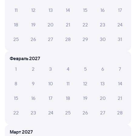
За такую цену ужасное качество вагона... Персонал
11
12
13
14
15
16
17
замечательный )
18
19
20
21
22
23
24
Saida И.
10
25
26
27
28
29
30
31
31 июля 2026 • Поезд 085В
Фото не сделала, но поезд был чистый , душ , вода ,
бумага . Вежливые кондукторы Сапият и Залина )
Февраль 2027
спасибо за отзывчивость ! Некоторые пассажиры
1
2
3
4
5
6
7
вели себя неадекватно. Спасибо за новые вагоны )
8
9
10
11
12
13
14
Олеся Р.
6
15
16
17
18
19
20
21
30 июля 2026 • Поезд 085В
Вагон старый, но персонал старается.
22
23
24
25
26
27
28
ЕЛЕНА С.
Март 2027
10