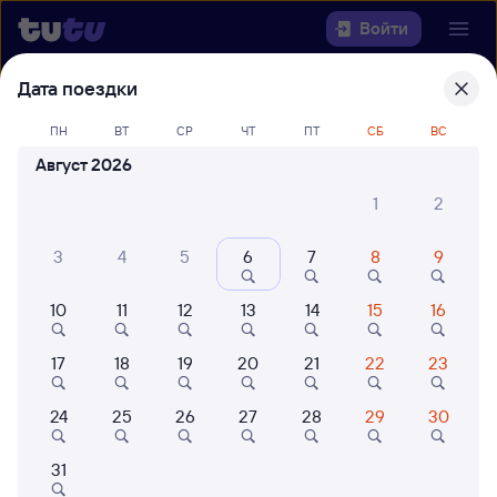
Войти
Дата поездки
Выберите день, чтобы найти
ж/д
билеты Рязань-2 — Манас
ПН
ВТ
СР
ЧТ
ПТ
СБ
ВС
Август 2026
22 года работаем для вас
42 млн путешествуют с на
1
2
Откуда
3
4
5
6
7
8
9
Куда
10
11
12
13
14
15
16
Когда
17
18
19
20
21
22
23
Кто едет
24
25
26
27
28
29
30
Найти поезда
31