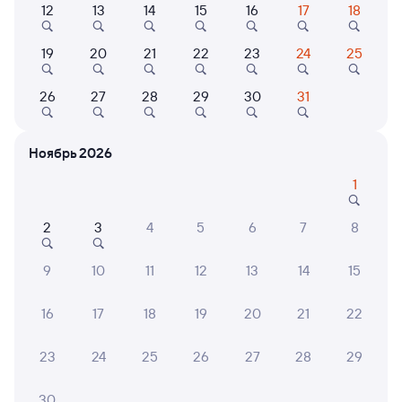
12
13
14
15
16
17
18
Найдём билет на поезд за вас
19
20
21
22
23
24
25
Даже если сейчас нет мест
26
27
28
29
30
31
Искать билеты
Ноябрь 2026
Отели в Манасе
Все
1
Путешественникам нравятся эти варианты
2
3
4
5
6
7
8
9
10
11
12
13
14
15
8,9
16
17
18
19
20
21
22
Показать
Квартира
ещё 2
Апартаменты Люкс
варианта
23
24
25
26
27
28
29
на Берегу Каспия
20 ⁠041 ⁠₽
30