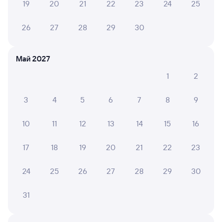
19
20
21
22
23
24
25
26
27
28
29
30
Частые вопросы
Что нужно, чтобы сесть в поезд?
Май 2027
Как поменять билет на другую дату или
1
2
на другой поезд?
Как вернуть билет?
3
4
5
6
7
8
9
Что делать, если ошибся при вводе данных
пассажира?
10
11
12
13
14
15
16
Как перевезти животное в поезде?
17
18
19
20
21
22
23
Как получить отчетные документы для
бухгалтерии?
24
25
26
27
28
29
30
Что делать, если оплата не проходит?
31
Посмотрите маршрут поездов дальнего следования РЖД