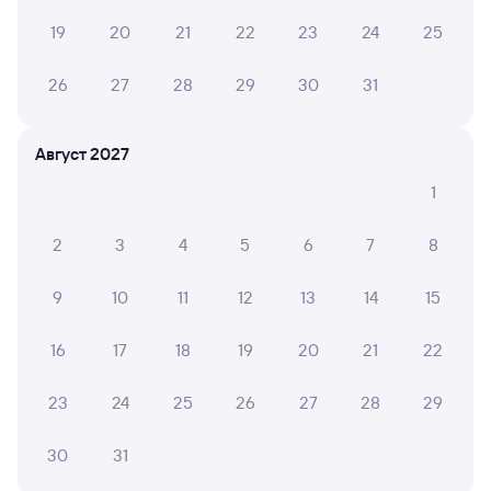
Инструкция по приобретению билетов
19
20
21
22
23
24
25
Способы оплаты
Правила работы сервиса
26
27
28
29
30
31
А ещё здесь можно найти
Обратные билеты из Рязани-2 в Манас
Август 2027
Отели
1
Другие авиарейсы из Рязани
2
3
4
5
6
7
8
Расписание поездов Манас
9
10
11
12
13
14
15
Вокзал Рязань-2
16
17
18
19
20
21
22
23
24
25
26
27
28
29
30
31