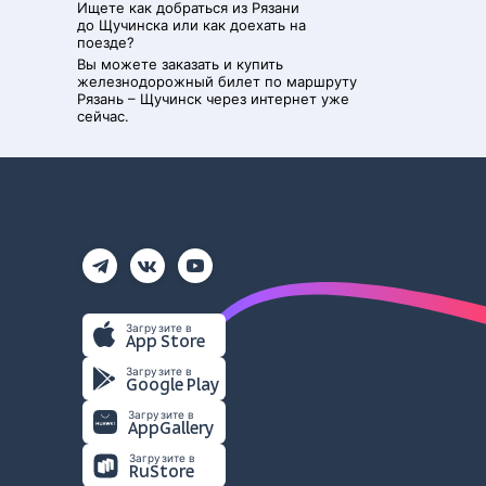
Ищете как добраться из
Рязани
до
Щучинска
или как доехать на
поезде?
Вы можете заказать и купить
железнодорожный билет по маршруту
Рязань
–
Щучинск
через интернет уже
сейчас.
Загрузите в
App Store
Загрузите в
Google Play
Загрузите в
AppGallery
Загрузите в
RuStore