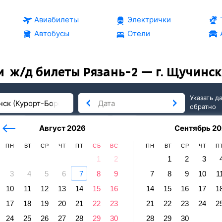
Авиабилеты
Электрички
Автобусы
Отели
и
ж/д билеты Рязань-2 — г. Щучинск 
Указать д
обратно
тербург
сегодня
завтра
Август 2026
Сентябрь 20
послезавтра
ПН
ВТ
СР
ЧТ
ПТ
СБ
ВС
ПН
ВТ
СР
ЧТ
П
1
2
1
2
3
3
4
5
6
7
8
9
7
8
9
10
1
ск
10
11
12
13
14
15
16
14
15
16
17
1
-2 — г. Щучинск (Курорт-Боровое, К
17
18
19
20
21
22
23
21
22
23
24
2
Отправление и прибытие по местному времени. Цены за 1 па
24
25
26
27
28
29
30
28
29
30