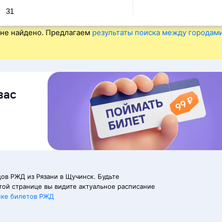
31
не найдено. Предлагаем
результаты поиска между городам
вас
ов РЖД из Рязани в Щучинск. Будьте
той странице вы видите актуальное расписание
пке билетов РЖД