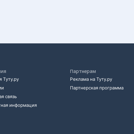
ния
Партнерам
 Туту.ру
Реклама на Туту.ру
ии
Партнерская программа
я связь
тная информация